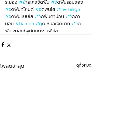
ระยอง 
#ย
้ายเคสจัดฟัน 
#จ
ัดฟันรอบสอง 
#จ
ัดฟันที่ไหนดี 
#จ
ัดฟันใส 
#Invisalign
#จ
ัดฟันแบบใส 
#จ
ัดฟันดาม่อน 
#จ
ัดดา
มอน 
#Damon
#ค
ุณหมอใจดีมาก 
#จ
ัด
ฟันระยองbyทันตกรรมฟ้าใส
โพสต์ล่าสุด
ดูทั้งหมด