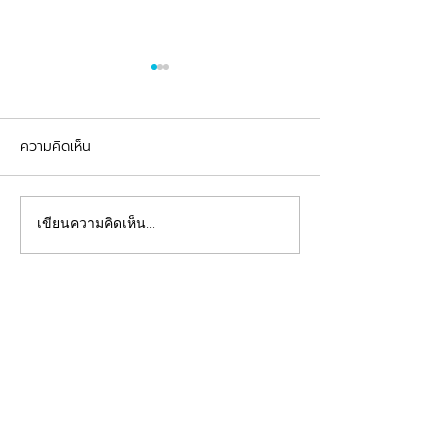
ความคิดเห็น
รีวิวอุดฟันแตกหัก
จัดฟันต้อนรับเปิดเทอม
เขียนความคิดเห็น…
คลินิกทันตกรรมฟ้าใส
Beautiful Smiles Start Here
คลินิกทำฟันและคลินิกจัดฟันระยอง ให้บริการจัดฟัน
จัดฟันใส ผ่าฟันคุด รากเทียม วีเนียร์ ฟอกสีฟัน รีเท
นเนอร์ รักษาโรคเหงือก รักษารากฟัน ทันตกรรมเด็ก