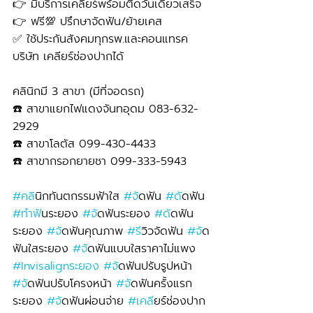
👉 มีบริการเคลียร์พร้อมติดวันเดียวเสร็จ
👉 ฟรี💯 ปรึกษาจัดฟัน/ย้ายเคส
✅ ใช้ประกันสังคมทุกรพ.และคอนแทรค
บริษัท เคลียร์ช่องปากได้
คลินิกมี 3 สาขา (มีที่จอดรถ)
☎️ สาขาแยกไฟแดงจันทอุดม 083-632-
2929 
☎️ สาขาโลตัส 099-430-4433
☎️ สาขากรอกยายชา 099-333-5943
#คล
ินิกทันตกรรมฟ้าใส 
#จ
ัดฟัน 
#ด
ัดฟัน 
#ทำฟ
ันระยอง 
#จ
ัดฟันระยอง 
#ด
ัดฟัน
ระยอง 
#จ
ัดฟันคุณภาพ 
#ร
ีวิวจัดฟัน 
#จ
ัด
ฟันใสระยอง 
#จ
ัดฟันแบบใสราคาไม่แพง 
#Invisalignระยอง
#จ
ัดฟันปรับรูปหน้า 
#จ
ัดฟันปรับโครงหน้า 
#จ
ัดฟันครั้งแรก
ระยอง 
#จ
ัดฟันผ่อนจ่าย 
#เคล
ียร์ช่องปาก