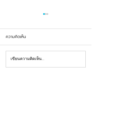
ความคิดเห็น
รีวิวอุดฟันแตกหัก
จัดฟันต้อนรับเปิดเทอม
เขียนความคิดเห็น…
คลินิกทันตกรรมฟ้าใส
Beautiful Smiles Start Here
คลินิกทำฟันและคลินิกจัดฟันระยอง ให้บริการจัดฟัน
จัดฟันใส ผ่าฟันคุด รากเทียม วีเนียร์ ฟอกสีฟัน รีเท
นเนอร์ รักษาโรคเหงือก รักษารากฟัน ทันตกรรมเด็ก
ทำฟันปลอม อุดฟันห่าง