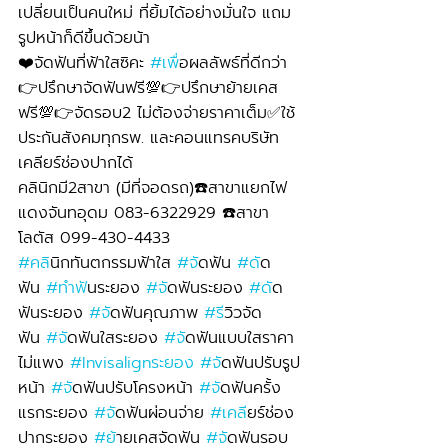
เปลี่ยนเป็นคนใหม่ ที่ยิ้มได้อย่างมั่นใจ แถม
รูปหน้าก็ดีขึ้นด้วยน้า
❤️จัดฟันที่ฟ้าใสซิคะ 
#เพ
ื่อผลลัพธ์ที่ดีกว่า
👉ปรึกษาจัดฟันฟรี💯👉ปรึกษาย้ายเคส
ฟรี💯👉จัดรอบ2 ไม่ต้องจ่ายราคาเต็ม✅ใช้
ประกันสังคมทุกรพ. และคอนแทรคบริษัท 
เคลียร์ช่องปากได้
คลินิกมี2สาขา (มีที่จอดรถ)☎️สาขาแยกไฟ
แดงจันทอุดม 083-6322929 ☎️สาขา
โลตัส 099-430-4433
#คล
ินิกทันตกรรมฟ้าใส 
#จ
ัดฟัน 
#ด
ัด
ฟัน 
#ทำฟ
ันระยอง 
#จ
ัดฟันระยอง 
#ด
ัด
ฟันระยอง 
#จ
ัดฟันคุณภาพ 
#ร
ีวิวจัด
ฟัน 
#จ
ัดฟันใสระยอง 
#จ
ัดฟันแบบใสราคา
ไม่แพง 
#Invisalignระยอง
#จ
ัดฟันปรับรูป
หน้า 
#จ
ัดฟันปรับโครงหน้า 
#จ
ัดฟันครั้ง
แรกระยอง 
#จ
ัดฟันผ่อนจ่าย 
#เคล
ียร์ช่อง
ปากระยอง 
#ย
้ายเคสจัดฟัน 
#จ
ัดฟันรอบ