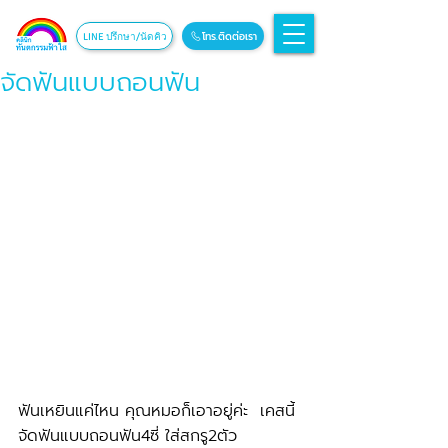
โทร.ติดต่อเรา
LINE ปรึกษา/นัดคิว
จัดฟันแบบถอนฟัน
ฟันเหยินแค่ไหน คุณหมอก็เอาอยู่ค่ะ  เคสนี้
จัดฟันแบบถอนฟัน4ซี่ ใส่สกรู2ตัว