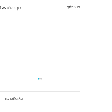
โพสต์ล่าสุด
ดูทั้งหมด
ความคิดเห็น
รีวิวอุดฟันแตกหัก