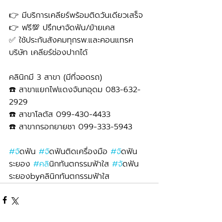
👉 มีบริการเคลียร์พร้อมติดวันเดียวเสร็จ
👉 ฟรี💯 ปรึกษาจัดฟัน/ย้ายเคส
✅ ใช้ประกันสังคมทุกรพ.และคอนแทรค
บริษัท เคลียร์ช่องปากได้
คลินิกมี 3 สาขา (มีที่จอดรถ)
☎️ สาขาแยกไฟแดงจันทอุดม 083-632-
2929 
☎️ สาขาโลตัส 099-430-4433
☎️ สาขากรอกยายชา 099-333-5943
#จ
ัดฟัน 
#จ
ัดฟันติดเครื่องมือ 
#จ
ัดฟัน
ระยอง 
#คล
ินิกทันตกรรมฟ้าใส 
#จ
ัดฟัน
ระยองbyคลินิกทันตกรรมฟ้าใส