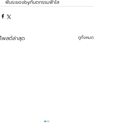
ฟันระยองbyทันตกรรมฟ้าใส
โพสต์ล่าสุด
ดูทั้งหมด