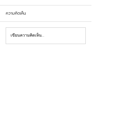
ความคิดเห็น
รีวิวอุดฟันแตกหัก
จัดฟันต้อนรับเปิดเทอม
เขียนความคิดเห็น…
คลินิกทันตกรรมฟ้าใส
Beautiful Smiles Start Here
คลินิกทำฟันและคลินิกจัดฟันระยอง ให้บริการจัดฟัน
จัดฟันใส ผ่าฟันคุด รากเทียม วีเนียร์ ฟอกสีฟัน รีเท
นเนอร์ รักษาโรคเหงือก รักษารากฟัน ทันตกรรมเด็ก
ทำฟันปลอม อุดฟันห่าง
ดูแลสุขภาพช่องปากของคุณโดยทีมทันตแพทย์มาก
ประสบการณ์