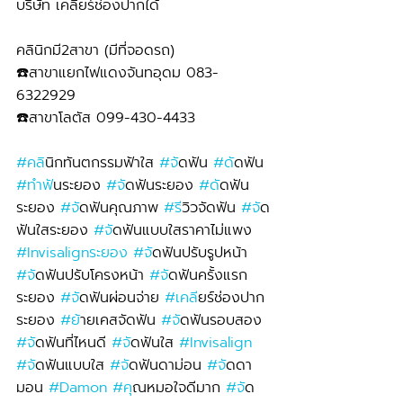
บริษัท เคลียร์ช่องปากได้
คลินิกมี2สาขา (มีที่จอดรถ)
☎️สาขาแยกไฟแดงจันทอุดม 083-
6322929 
☎️สาขาโลตัส 099-430-4433
#คล
ินิกทันตกรรมฟ้าใส 
#จ
ัดฟัน 
#ด
ัดฟัน 
#ทำฟ
ันระยอง 
#จ
ัดฟันระยอง 
#ด
ัดฟัน
ระยอง 
#จ
ัดฟันคุณภาพ 
#ร
ีวิวจัดฟัน 
#จ
ัด
ฟันใสระยอง 
#จ
ัดฟันแบบใสราคาไม่แพง 
#Invisalignระยอง
#จ
ัดฟันปรับรูปหน้า 
#จ
ัดฟันปรับโครงหน้า 
#จ
ัดฟันครั้งแรก
ระยอง 
#จ
ัดฟันผ่อนจ่าย 
#เคล
ียร์ช่องปาก
ระยอง 
#ย
้ายเคสจัดฟัน 
#จ
ัดฟันรอบสอง 
#จ
ัดฟันที่ไหนดี 
#จ
ัดฟันใส 
#Invisalign
#จ
ัดฟันแบบใส 
#จ
ัดฟันดาม่อน 
#จ
ัดดา
มอน 
#Damon
#ค
ุณหมอใจดีมาก 
#จ
ัด