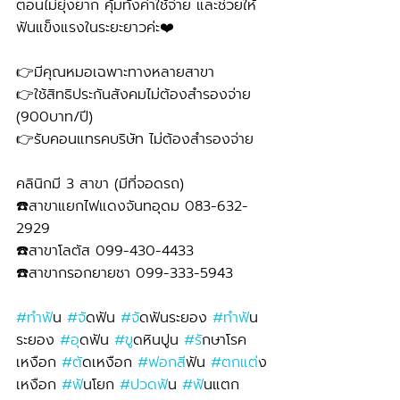
ตอนไม่ยุ่งยาก คุ้มทั้งค่าใช้จ่าย และช่วยให้
ฟันแข็งแรงในระยะยาวค่ะ❤️
👉มีคุณหมอเฉพาะทางหลายสาขา
👉ใช้สิทธิประกันสังคมไม่ต้องสำรองจ่าย 
(900บาท/ปี) 
👉รับคอนแทรคบริษัท ไม่ต้องสำรองจ่าย
คลินิกมี 3 สาขา (มีที่จอดรถ)
☎️สาขาแยกไฟแดงจันทอุดม 083-632-
2929 
☎️สาขาโลตัส 099-430-4433
☎️สาขากรอกยายชา 099-333-5943
#ทำฟ
ัน 
#จ
ัดฟัน 
#จ
ัดฟันระยอง 
#ทำฟ
ัน
ระยอง 
#อ
ุดฟัน 
#ข
ูดหินปูน 
#ร
ักษาโรค
เหงือก 
#ต
ัดเหงือก 
#ฟอกส
ีฟัน 
#ตกแต
่ง
เหงือก 
#ฟ
ันโยก 
#ปวดฟ
ัน 
#ฟ
ันแตก 