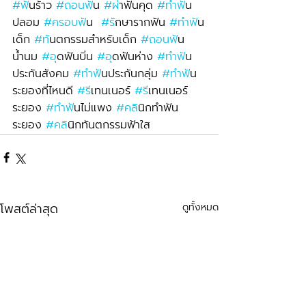
#ฟ
ันร้าว 
#ถอนฟ
ัน 
#ผ
่าฟันคุด 
#ทำฟ
ัน
ปลอม 
#ครอบฟ
ัน  
#ร
ักษารากฟัน 
#ทำฟ
ัน
เด็ก 
#ท
ันตกรรมสำหรับเด็ก 
#ถอนฟ
ัน
น้ำนม 
#อ
ุดฟันบิ่น 
#อ
ุดฟันห่าง 
#ทำฟ
ัน
ประกันสังคม 
#ทำฟ
ันประกันกลุ่ม 
#ทำฟ
ัน
ระยองที่ไหนดี 
#ร
ีเทนเนอร์ 
#ร
ีเทนเนอร์
ระยอง 
#ทำฟ
ันไม่แพง 
#คล
ินิกทำฟัน
ระยอง 
#คล
ินิกทันตกรรมฟ้าใส
โพสต์ล่าสุด
ดูทั้งหมด