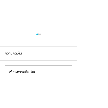
ความคิดเห็น
รีวิวอุดฟันแตกหัก
จัดฟันต้อนรับเปิดเทอม
เขียนความคิดเห็น…
คลินิกทันตกรรมฟ้าใส
Beautiful Smiles Start Here