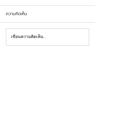
ความคิดเห็น
รีวิวอุดฟันแตกหัก
จัดฟันต้อนรับเปิดเทอม
เขียนความคิดเห็น…
คลินิกทันตกรรมฟ้าใส
Beautiful Smiles Start Here
คลินิกทำฟันและคลินิกจัดฟันระยอง ให้บริการจัดฟัน
จัดฟันใส ผ่าฟันคุด รากเทียม วีเนียร์ ฟอกสีฟัน รีเท
นเนอร์ รักษาโรคเหงือก รักษารากฟัน ทันตกรรมเด็ก
ทำฟันปลอม อุดฟันห่าง
ดูแลสุขภาพช่องปากของคุณโดยทีมทันตแพทย์มาก
ประสบการณ์