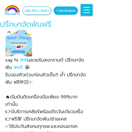
โทร.ติดต่อเรา
LINE ปรึกษา/นัดคิว
ปรึกษาจัดฟันฟรี
say hi 
#ฟ
ันสวยรับสงกรานต์ ปรึกษาจัด
ฟัน 
#ฟร
ี 🤩
รีบจองคิวด่วนก่อนคิวเต็ม‼️ ย้ำ ปรึกษาจัด
ฟัน ฟรี🫶🏻✨
🔥เริ่มต้นติดเครื่องมือเพียง 999บาท
เท่านั้น 
👉มีบริการเคลียร์พร้อมติดวันเดียวเสร็จ
👉ฟรี💯 ปรึกษาจัดฟัน/ย้ายเคส
✅ใช้ประกันสังคมทุกรพ.และคอนแทรค