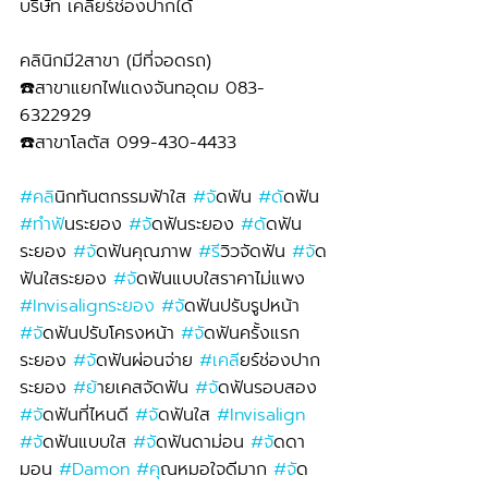
บริษัท เคลียร์ช่องปากได้
คลินิกมี2สาขา (มีที่จอดรถ)
☎️สาขาแยกไฟแดงจันทอุดม 083-
6322929 
☎️สาขาโลตัส 099-430-4433
#คล
ินิกทันตกรรมฟ้าใส 
#จ
ัดฟัน 
#ด
ัดฟัน 
#ทำฟ
ันระยอง 
#จ
ัดฟันระยอง 
#ด
ัดฟัน
ระยอง 
#จ
ัดฟันคุณภาพ 
#ร
ีวิวจัดฟัน 
#จ
ัด
ฟันใสระยอง 
#จ
ัดฟันแบบใสราคาไม่แพง 
#Invisalignระยอง
#จ
ัดฟันปรับรูปหน้า 
#จ
ัดฟันปรับโครงหน้า 
#จ
ัดฟันครั้งแรก
ระยอง 
#จ
ัดฟันผ่อนจ่าย 
#เคล
ียร์ช่องปาก
ระยอง 
#ย
้ายเคสจัดฟัน 
#จ
ัดฟันรอบสอง 
#จ
ัดฟันที่ไหนดี 
#จ
ัดฟันใส 
#Invisalign
#จ
ัดฟันแบบใส 
#จ
ัดฟันดาม่อน 
#จ
ัดดา
มอน 
#Damon
#ค
ุณหมอใจดีมาก 
#จ
ัด