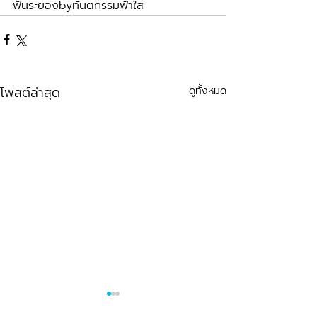
ฟันระยองbyทันตกรรมฟ้าใส
โพสต์ล่าสุด
ดูทั้งหมด