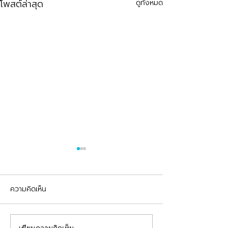
โพสต์ล่าสุด
ดูทั้งหมด
ความคิดเห็น
รีวิวอุดฟันแตกหัก
จัดฟันต้อนรับเปิดเทอม