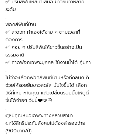
✅ ปรับสีฟันให้สม่ำเสมอ ขาวขึ้นได้หลาย
ระดับ
.
ฟอกสีฟันที่บ้าน
✅ สะดวก ทำเองได้ง่าย ๆ ตามเวลาที่
ต้องการ
✅ ค่อย ๆ ปรับสีฟันให้ขาวขึ้นอย่างเป็น
ธรรมชาติ
✅ ถาดฟอกเฉพาะบุคคล ใช้งานซ้ำได้ คุ้มค่า
.
ไม่ว่าจะเลือกฟอกสีฟันที่บ้านหรือที่คลินิก ก็
ช่วยให้รอยยิ้มขาวสดใส มั่นใจขึ้นได้ เลือก
วิธีที่เหมาะกับคุณ แล้วเปลี่ยนรอยยิ้มให้ดูดี
ขึ้นได้ง่ายๆ วันนี้❤️🫶🏻
.
👉มีคุณหมอเฉพาะทางหลายสาขา
👉ใช้สิทธิประกันสังคมไม่ต้องสำรองจ่าย 
(900บาท/ปี) 