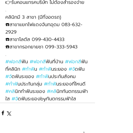
👉รับคอนแทรคบริษัท ไม่ต้องสำรองจ่าย
.
คลินิกมี 3 สาขา (มีที่จอดรถ)
☎️สาขาแยกไฟแดงจันทอุดม 083-632-
2929 
☎️สาขาโลตัส 099-430-4433
☎️สาขากรอกยายชา 099-333-5943
.
#ฟอกส
ีฟัน 
#ฟอกส
ีฟันที่บ้าน 
#ฟอกส
ีฟัน
ที่คลินิก 
#ทำฟ
ัน 
#ทำฟ
ันระยอง 
#จ
ัดฟัน 
#จ
ัดฟันระยอง 
#ทำฟ
ันประกันสังคม 
#ทำฟ
ันประกันกลุ่ม 
#ทำฟ
ันระยองที่ไหนดี 
#คล
ินิกทำฟันระยอง 
#คล
ินิกทันตกรรมฟ้า
ใส 
#จ
ัดฟันระยองbyทันตกรรมฟ้าใส