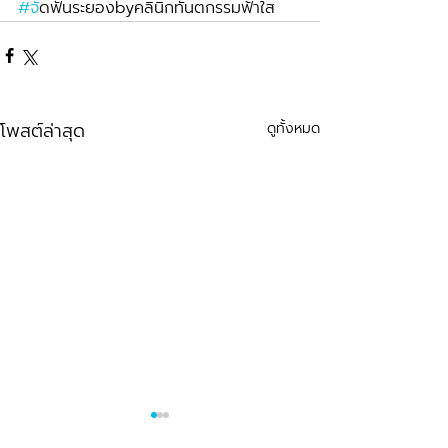
#จ
ัดฟันระยองbyคลินิกทันตกรรมฟ้าใส
โพสต์ล่าสุด
ดูทั้งหมด