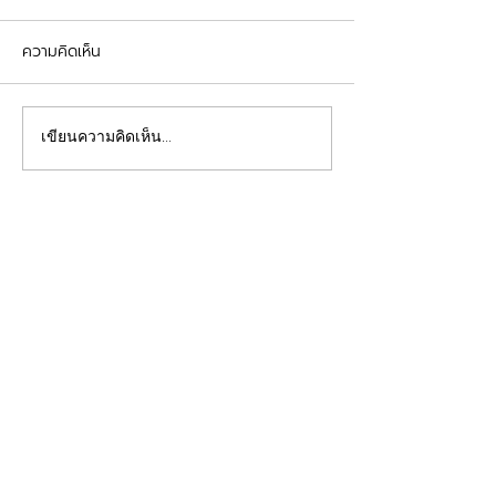
ความคิดเห็น
รีวิวอุดฟันแตกหัก
จัดฟันต้อนรับเปิดเทอม
เขียนความคิดเห็น…
คลินิกทันตกรรมฟ้าใส
Beautiful Smiles Start Here
คลินิกทำฟันและคลินิกจัดฟันระยอง ให้บริการจัดฟัน
จัดฟันใส ผ่าฟันคุด รากเทียม วีเนียร์ ฟอกสีฟัน รีเท
นเนอร์ รักษาโรคเหงือก รักษารากฟัน ทันตกรรมเด็ก
ทำฟันปลอม อุดฟันห่าง
ดูแลสุขภาพช่องปากของคุณโดยทีมทันตแพทย์มาก
ประสบการณ์