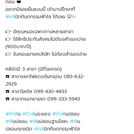
ตอน ❤️
อยากมีรอยยิ้มแบบนี้ เข้ามาปรึกษาที่ 
#คล
ินิกทันตกรรมฟ้าใส ได้เลย 🦷✨
👉 มีคุณหมอเฉพาะทางหลายสาขา
👉 ใช้สิทธิประกันสังคมไม่ต้องสำรองจ่าย 
(900บาท/ปี) 
👉 รับคอนแทรคบริษัท ไม่ต้องสำรองจ่าย
คลินิกมี 3 สาขา (มีที่จอดรถ)
☎️ สาขาแยกไฟแดงจันทอุดม 083-632-
2929 
☎️ สาขาโลตัส 099-430-4433
☎️ สาขากรอกยายชา 099-333-5943
#ทำฟ
ัน 
#ทำฟ
ันระยอง 
#ทำฟ
ันปลอม 
#ฟ
ันปลอม 
#ฟ
ันปลอมฐานโลหะ 
#ฟ
ัน
ปลอมทุกชนิด 
#คล
ินิกทันตกรรมฟ้าใส 