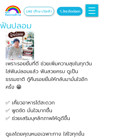
โทร.ติดต่อเรา
LINE ปรึกษา/นัดคิว
ฟันปลอม
เพราะรอยยิ้มที่ดี ช่วยเพิ่มความสุขในทุกวัน
ใส่ฟันปลอมแล้ว ฟันสวยครบ ดูเป็น
ธรรมชาติ กู้คืนรอยยิ้มให้กลับมามั่นใจอีก
ครั้ง 😁
✅ เคี้ยวอาหารได้สะดวก
✅ พูดชัด มั่นใจมากขึ้น
✅ ช่วยเสริมบุคลิกภาพให้ดูดีขึ้น
ดูแลโดยคุณหมอเฉพาะทาง ใส่ใจทุกขั้น