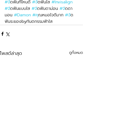
#จ
ัดฟันที่ไหนดี 
#จ
ัดฟันใส 
#Invisalign
#จ
ัดฟันแบบใส 
#จ
ัดฟันดาม่อน 
#จ
ัดดา
มอน 
#Damon
#ค
ุณหมอใจดีมาก 
#จ
ัด
ฟันระยองbyทันตกรรมฟ้าใส
โพสต์ล่าสุด
ดูทั้งหมด