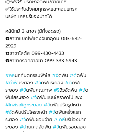
👉ฟรี💯 ปรึกษาจัดฟัน/ย้ายเคส
✅ใช้ประกันสังคมทุกรพ.และคอนแทรค
บริษัท เคลียร์ช่องปากได้
คลินิกมี 3 สาขา (มีที่จอดรถ)
☎️สาขาแยกไฟแดงจันทอุดม 083-632-
2929 
☎️สาขาโลตัส 099-430-4433
☎️สาขากรอกยายชา 099-333-5943
#คล
ินิกทันตกรรมฟ้าใส 
#จ
ัดฟัน 
#ด
ัดฟัน 
#ทำฟ
ันระยอง 
#จ
ัดฟันระยอง 
#ด
ัดฟัน
ระยอง 
#จ
ัดฟันคุณภาพ 
#ร
ีวิวจัดฟัน 
#จ
ัด
ฟันใสระยอง 
#จ
ัดฟันแบบใสราคาไม่แพง 
#Invisalignระยอง
#จ
ัดฟันปรับรูปหน้า 
#จ
ัดฟันปรับโครงหน้า 
#จ
ัดฟันครั้งแรก
ระยอง 
#จ
ัดฟันผ่อนจ่าย 
#เคล
ียร์ช่องปาก
ระยอง 
#ย
้ายเคสจัดฟัน 
#จ
ัดฟันรอบสอง 