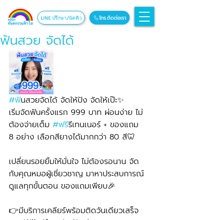
โทร.ติดต่อเรา
LINE ปรึกษา/นัดคิว
ฟันสวย จัดได้
#ฟ
ันสวยจัดได้ จัดให้ปัง จัดให้เป๊ะ✨
เริ่มจัดฟันครั้งแรก 999 บาท ผ่อนง่าย ไม่
ต้องจ่ายเต็ม 
#ฟร
ีรีเทนเนอร์ + ของแถม 
8 อย่าง เลือกสียางได้มากกว่า 80 สี🦷
เปลี่ยนรอยยิ้มให้มั่นใจ ไม่ต้องรอนาน จัด
กับคุณหมอผู้เชี่ยวชาญ มาหาประสบการณ์ 
ดูแลทุกขั้นตอน ของแถมเพียบ🎉
👉มีบริการเคลียร์พร้อมติดวันเดียวเสร็จ