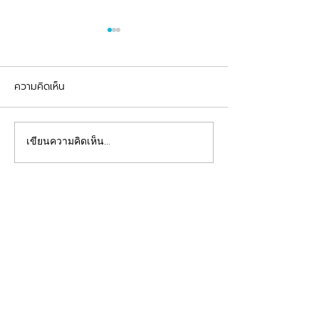
ความคิดเห็น
รีวิวอุดฟันแตกหัก
จัดฟันต้อนรับเปิดเทอม
เขียนความคิดเห็น…
คลินิกทันตกรรมฟ้าใส
Beautiful Smiles Start Here
คลินิกทำฟันและคลินิกจัดฟันระยอง ให้บริการจัดฟัน
จัดฟันใส ผ่าฟันคุด รากเทียม วีเนียร์ ฟอกสีฟัน รีเท
นเนอร์ รักษาโรคเหงือก รักษารากฟัน ทันตกรรมเด็ก
ทำฟันปลอม อุดฟันห่าง