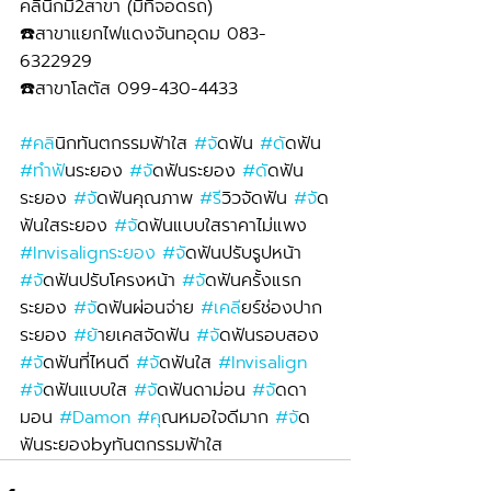
คลินิกมี2สาขา (มีที่จอดรถ)
☎️สาขาแยกไฟแดงจันทอุดม 083-
6322929 
☎️สาขาโลตัส 099-430-4433
#คล
ินิกทันตกรรมฟ้าใส 
#จ
ัดฟัน 
#ด
ัดฟัน 
#ทำฟ
ันระยอง 
#จ
ัดฟันระยอง 
#ด
ัดฟัน
ระยอง 
#จ
ัดฟันคุณภาพ 
#ร
ีวิวจัดฟัน 
#จ
ัด
ฟันใสระยอง 
#จ
ัดฟันแบบใสราคาไม่แพง 
#Invisalignระยอง
#จ
ัดฟันปรับรูปหน้า 
#จ
ัดฟันปรับโครงหน้า 
#จ
ัดฟันครั้งแรก
ระยอง 
#จ
ัดฟันผ่อนจ่าย 
#เคล
ียร์ช่องปาก
ระยอง 
#ย
้ายเคสจัดฟัน 
#จ
ัดฟันรอบสอง 
#จ
ัดฟันที่ไหนดี 
#จ
ัดฟันใส 
#Invisalign
#จ
ัดฟันแบบใส 
#จ
ัดฟันดาม่อน 
#จ
ัดดา
มอน 
#Damon
#ค
ุณหมอใจดีมาก 
#จ
ัด
ฟันระยองbyทันตกรรมฟ้าใส