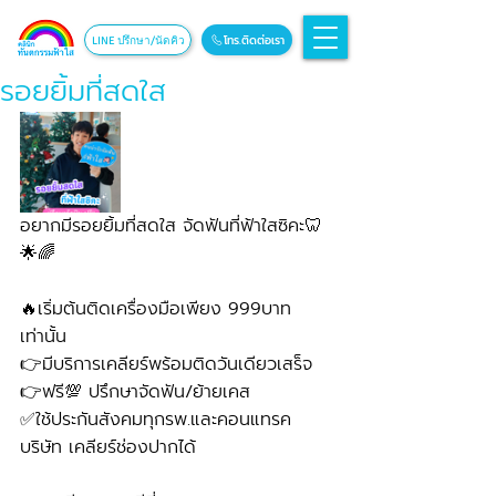
โทร.ติดต่อเรา
LINE ปรึกษา/นัดคิว
รอยยิ้มที่สดใส
อยากมีรอยยิ้มที่สดใส จัดฟันที่ฟ้าใสซิคะ🦷
🌟🌈
🔥เริ่มต้นติดเครื่องมือเพียง 999บาท
เท่านั้น 
👉มีบริการเคลียร์พร้อมติดวันเดียวเสร็จ
👉ฟรี💯 ปรึกษาจัดฟัน/ย้ายเคส
✅ใช้ประกันสังคมทุกรพ.และคอนแทรค
บริษัท เคลียร์ช่องปากได้