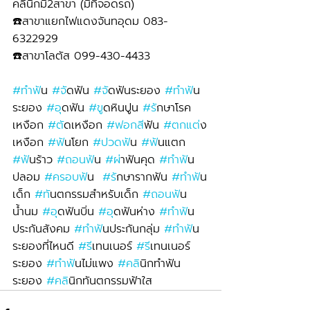
คลินิกมี2สาขา (มีที่จอดรถ)
☎️สาขาแยกไฟแดงจันทอุดม 083-
6322929 
☎️สาขาโลตัส 099-430-4433
#ทำฟ
ัน 
#จ
ัดฟัน 
#จ
ัดฟันระยอง 
#ทำฟ
ัน
ระยอง 
#อ
ุดฟัน 
#ข
ูดหินปูน 
#ร
ักษาโรค
เหงือก 
#ต
ัดเหงือก 
#ฟอกส
ีฟัน 
#ตกแต
่ง
เหงือก 
#ฟ
ันโยก 
#ปวดฟ
ัน 
#ฟ
ันแตก 
#ฟ
ันร้าว 
#ถอนฟ
ัน 
#ผ
่าฟันคุด 
#ทำฟ
ัน
ปลอม 
#ครอบฟ
ัน  
#ร
ักษารากฟัน 
#ทำฟ
ัน
เด็ก 
#ท
ันตกรรมสำหรับเด็ก 
#ถอนฟ
ัน
น้ำนม 
#อ
ุดฟันบิ่น 
#อ
ุดฟันห่าง 
#ทำฟ
ัน
ประกันสังคม 
#ทำฟ
ันประกันกลุ่ม 
#ทำฟ
ัน
ระยองที่ไหนดี 
#ร
ีเทนเนอร์ 
#ร
ีเทนเนอร์
ระยอง 
#ทำฟ
ันไม่แพง 
#คล
ินิกทำฟัน
ระยอง 
#คล
ินิกทันตกรรมฟ้าใส