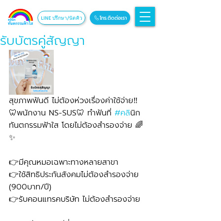
โทร.ติดต่อเรา
LINE ปรึกษา/นัดคิว
รับบัตรคู่สัญญา
สุขภาพฟันดี ไม่ต้องห่วงเรื่องค่าใช้จ่าย‼️
🦷พนักงาน NS-SUS🦷 ทำฟันที่ 
#คล
ินิก
ทันตกรรมฟ้าใส โดยไม่ต้องสำรองจ่าย 🌈
✨
👉มีคุณหมอเฉพาะทางหลายสาขา
👉ใช้สิทธิประกันสังคมไม่ต้องสำรองจ่าย 
(900บาท/ปี) 
👉รับคอนแทรคบริษัท ไม่ต้องสำรองจ่าย