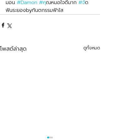
มอน 
#Damon
#ค
ุณหมอใจดีมาก 
#จ
ัด
ฟันระยองbyทันตกรรมฟ้าใส
โพสต์ล่าสุด
ดูทั้งหมด