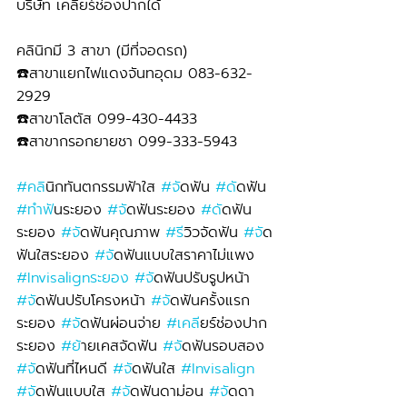
บริษัท เคลียร์ช่องปากได้
คลินิกมี 3 สาขา (มีที่จอดรถ)
☎️สาขาแยกไฟแดงจันทอุดม 083-632-
2929 
☎️สาขาโลตัส 099-430-4433
☎️สาขากรอกยายชา 099-333-5943
#คล
ินิกทันตกรรมฟ้าใส 
#จ
ัดฟัน 
#ด
ัดฟัน 
#ทำฟ
ันระยอง 
#จ
ัดฟันระยอง 
#ด
ัดฟัน
ระยอง 
#จ
ัดฟันคุณภาพ 
#ร
ีวิวจัดฟัน 
#จ
ัด
ฟันใสระยอง 
#จ
ัดฟันแบบใสราคาไม่แพง 
#Invisalignระยอง
#จ
ัดฟันปรับรูปหน้า 
#จ
ัดฟันปรับโครงหน้า 
#จ
ัดฟันครั้งแรก
ระยอง 
#จ
ัดฟันผ่อนจ่าย 
#เคล
ียร์ช่องปาก
ระยอง 
#ย
้ายเคสจัดฟัน 
#จ
ัดฟันรอบสอง 
#จ
ัดฟันที่ไหนดี 
#จ
ัดฟันใส 
#Invisalign
#จ
ัดฟันแบบใส 
#จ
ัดฟันดาม่อน 
#จ
ัดดา