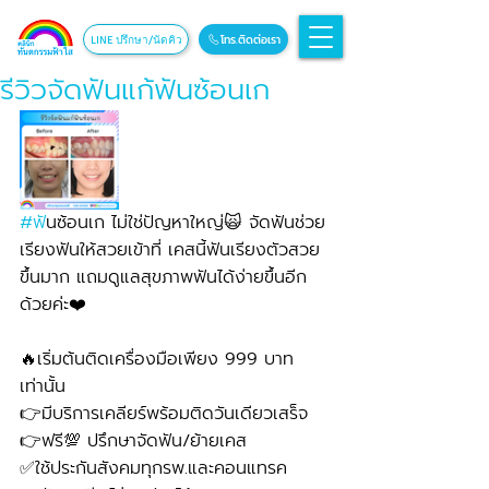
โทร.ติดต่อเรา
LINE ปรึกษา/นัดคิว
รีวิวจัดฟันแก้ฟันซ้อนเก
#ฟ
ันซ้อนเก ไม่ใช่ปัญหาใหญ่🙀 จัดฟันช่วย
เรียงฟันให้สวยเข้าที่ เคสนี้ฟันเรียงตัวสวย
ขึ้นมาก แถมดูแลสุขภาพฟันได้ง่ายขึ้นอีก
ด้วยค่ะ❤️
🔥เริ่มต้นติดเครื่องมือเพียง 999 บาท
เท่านั้น 
👉มีบริการเคลียร์พร้อมติดวันเดียวเสร็จ
👉ฟรี💯 ปรึกษาจัดฟัน/ย้ายเคส
✅ใช้ประกันสังคมทุกรพ.และคอนแทรค