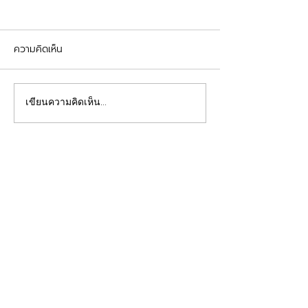
ความคิดเห็น
รีวิวอุดฟันแตกหัก
จัดฟันต้อนรับเปิดเทอม
เขียนความคิดเห็น…
คลินิกทันตกรรมฟ้าใส
Beautiful Smiles Start Here
คลินิกทำฟันและคลินิกจัดฟันระยอง ให้บริการจัดฟัน
จัดฟันใส ผ่าฟันคุด รากเทียม วีเนียร์ ฟอกสีฟัน รีเท
นเนอร์ รักษาโรคเหงือก รักษารากฟัน ทันตกรรมเด็ก
ทำฟันปลอม อุดฟันห่าง
ดูแลสุขภาพช่องปากของคุณโดยทีมทันตแพทย์มาก
ประสบการณ์