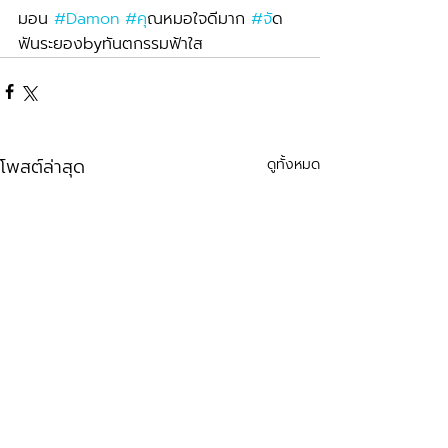
มอน 
#Damon
#ค
ุณหมอใจดีมาก 
#จ
ัด
ฟันระยองbyทันตกรรมฟ้าใส
โพสต์ล่าสุด
ดูทั้งหมด