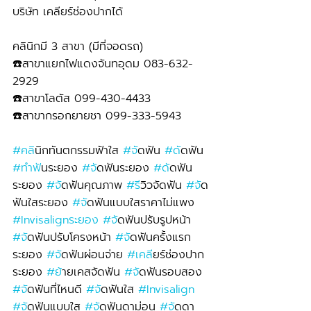
บริษัท เคลียร์ช่องปากได้
คลินิกมี 3 สาขา (มีที่จอดรถ)
☎️สาขาแยกไฟแดงจันทอุดม 083-632-
2929 
☎️สาขาโลตัส 099-430-4433
☎️สาขากรอกยายชา 099-333-5943
#คล
ินิกทันตกรรมฟ้าใส 
#จ
ัดฟัน 
#ด
ัดฟัน 
#ทำฟ
ันระยอง 
#จ
ัดฟันระยอง 
#ด
ัดฟัน
ระยอง 
#จ
ัดฟันคุณภาพ 
#ร
ีวิวจัดฟัน 
#จ
ัด
ฟันใสระยอง 
#จ
ัดฟันแบบใสราคาไม่แพง 
#Invisalignระยอง
#จ
ัดฟันปรับรูปหน้า 
#จ
ัดฟันปรับโครงหน้า 
#จ
ัดฟันครั้งแรก
ระยอง 
#จ
ัดฟันผ่อนจ่าย 
#เคล
ียร์ช่องปาก
ระยอง 
#ย
้ายเคสจัดฟัน 
#จ
ัดฟันรอบสอง 
#จ
ัดฟันที่ไหนดี 
#จ
ัดฟันใส 
#Invisalign
#จ
ัดฟันแบบใส 
#จ
ัดฟันดาม่อน 
#จ
ัดดา