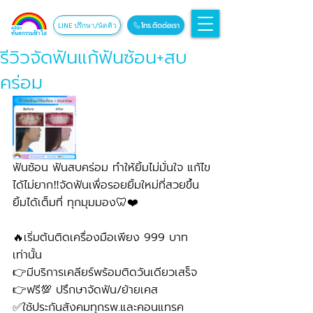
โทร.ติดต่อเรา
LINE ปรึกษา/นัดคิว
รีวิวจัดฟันแก้ฟันซ้อน+สบ
คร่อม
ฟันซ้อน ฟันสบคร่อม ทำให้ยิ้มไม่มั่นใจ แก้ไข
ได้ไม่ยาก‼️จัดฟันเพื่อรอยยิ้มใหม่ที่สวยขึ้น 
ยิ้มได้เต็มที่ ทุกมุมมอง🦷❤️
🔥เริ่มต้นติดเครื่องมือเพียง 999 บาท
เท่านั้น 
👉มีบริการเคลียร์พร้อมติดวันเดียวเสร็จ
👉ฟรี💯 ปรึกษาจัดฟัน/ย้ายเคส
✅ใช้ประกันสังคมทุกรพ.และคอนแทรค