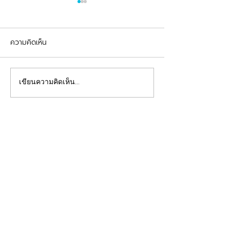
ความคิดเห็น
รีวิวอุดฟันแตกหัก
จัดฟันต้อนรับเปิดเทอม
เขียนความคิดเห็น…
คลินิกทันตกรรมฟ้าใส
Beautiful Smiles Start Here
คลินิกทำฟันและคลินิกจัดฟันระยอง ให้บริการจัดฟัน
จัดฟันใส ผ่าฟันคุด รากเทียม วีเนียร์ ฟอกสีฟัน รีเท
นเนอร์ รักษาโรคเหงือก รักษารากฟัน ทันตกรรมเด็ก
ทำฟันปลอม อุดฟันห่าง
ดูแลสุขภาพช่องปากของคุณโดยทีมทันตแพทย์มาก
ประสบการณ์