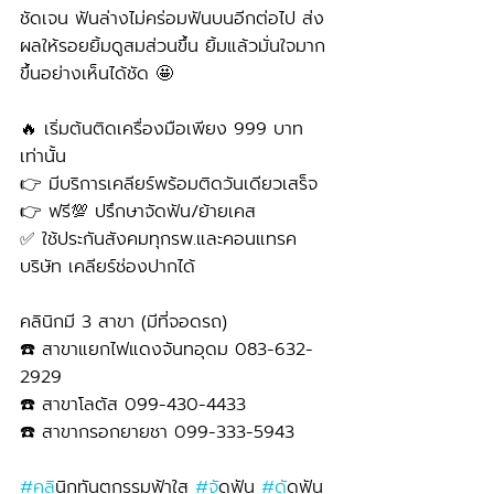
ชัดเจน ฟันล่างไม่คร่อมฟันบนอีกต่อไป ส่ง
ผลให้รอยยิ้มดูสมส่วนขึ้น ยิ้มแล้วมั่นใจมาก
ขึ้นอย่างเห็นได้ชัด 🤩
🔥 เริ่มต้นติดเครื่องมือเพียง 999 บาท
เท่านั้น 
👉 มีบริการเคลียร์พร้อมติดวันเดียวเสร็จ
👉 ฟรี💯 ปรึกษาจัดฟัน/ย้ายเคส
✅ ใช้ประกันสังคมทุกรพ.และคอนแทรค
บริษัท เคลียร์ช่องปากได้
คลินิกมี 3 สาขา (มีที่จอดรถ)
☎️ สาขาแยกไฟแดงจันทอุดม 083-632-
2929 
☎️ สาขาโลตัส 099-430-4433
☎️ สาขากรอกยายชา 099-333-5943
#คล
ินิกทันตกรรมฟ้าใส 
#จ
ัดฟัน 
#ด
ัดฟัน 