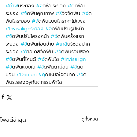
#ทำฟ
ันระยอง 
#จ
ัดฟันระยอง 
#ด
ัดฟัน
ระยอง 
#จ
ัดฟันคุณภาพ 
#ร
ีวิวจัดฟัน 
#จ
ัด
ฟันใสระยอง 
#จ
ัดฟันแบบใสราคาไม่แพง 
#Invisalignระยอง
#จ
ัดฟันปรับรูปหน้า 
#จ
ัดฟันปรับโครงหน้า 
#จ
ัดฟันครั้งแรก
ระยอง 
#จ
ัดฟันผ่อนจ่าย 
#เคล
ียร์ช่องปาก
ระยอง 
#ย
้ายเคสจัดฟัน 
#จ
ัดฟันรอบสอง 
#จ
ัดฟันที่ไหนดี 
#จ
ัดฟันใส 
#Invisalign
#จ
ัดฟันแบบใส 
#จ
ัดฟันดาม่อน 
#จ
ัดดา
มอน 
#Damon
#ค
ุณหมอใจดีมาก 
#จ
ัด
ฟันระยองbyทันตกรรมฟ้าใส
โพสต์ล่าสุด
ดูทั้งหมด