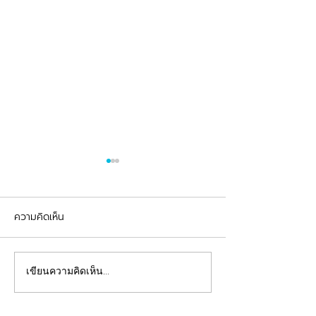
ความคิดเห็น
รีวิวอุดฟันแตกหัก
จัดฟันต้อนรับเปิดเทอม
เขียนความคิดเห็น…