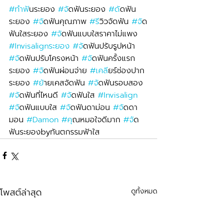
#ทำฟ
ันระยอง 
#จ
ัดฟันระยอง 
#ด
ัดฟัน
ระยอง 
#จ
ัดฟันคุณภาพ 
#ร
ีวิวจัดฟัน 
#จ
ัด
ฟันใสระยอง 
#จ
ัดฟันแบบใสราคาไม่แพง 
#Invisalignระยอง
#จ
ัดฟันปรับรูปหน้า 
#จ
ัดฟันปรับโครงหน้า 
#จ
ัดฟันครั้งแรก
ระยอง 
#จ
ัดฟันผ่อนจ่าย 
#เคล
ียร์ช่องปาก
ระยอง 
#ย
้ายเคสจัดฟัน 
#จ
ัดฟันรอบสอง 
#จ
ัดฟันที่ไหนดี 
#จ
ัดฟันใส 
#Invisalign
#จ
ัดฟันแบบใส 
#จ
ัดฟันดาม่อน 
#จ
ัดดา
มอน 
#Damon
#ค
ุณหมอใจดีมาก 
#จ
ัด
ฟันระยองbyทันตกรรมฟ้าใส
โพสต์ล่าสุด
ดูทั้งหมด