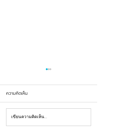
ความคิดเห็น
รีวิวอุดฟันแตกหัก
จัดฟันต้อนรับเปิดเทอม
เขียนความคิดเห็น…