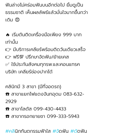
ฟันล่างไม่คร่อมฟันบนอีกต่อไป ยิ้มดูเป็น
ธรรมชาติ เห็นผลลัพธ์แล้วมั่นใจมากขึ้นกว่า
เดิม 😍
🔥 เริ่มต้นติดเครื่องมือเพียง 999 บาท
เท่านั้น 
👉 มีบริการเคลียร์พร้อมติดวันเดียวเสร็จ
👉 ฟรี💯 ปรึกษาจัดฟัน/ย้ายเคส
✅ ใช้ประกันสังคมทุกรพ.และคอนแทรค
บริษัท เคลียร์ช่องปากได้
คลินิกมี 3 สาขา (มีที่จอดรถ)
☎️ สาขาแยกไฟแดงจันทอุดม 083-632-
2929 
☎️ สาขาโลตัส 099-430-4433
☎️ สาขากรอกยายชา 099-333-5943
#คล
ินิกทันตกรรมฟ้าใส 
#จ
ัดฟัน 
#ด
ัดฟัน 