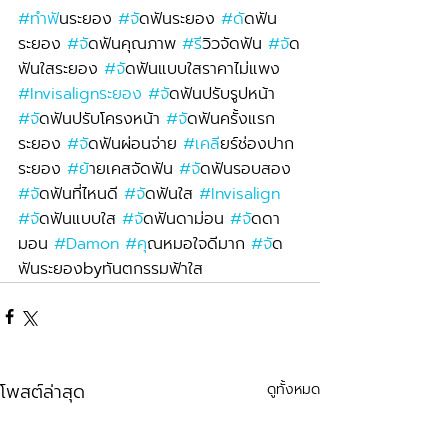
#ทำฟ
ันระยอง 
#จ
ัดฟันระยอง 
#ด
ัดฟัน
ระยอง 
#จ
ัดฟันคุณภาพ 
#ร
ีวิวจัดฟัน 
#จ
ัด
ฟันใสระยอง 
#จ
ัดฟันแบบใสราคาไม่แพง 
#Invisalignระยอง
#จ
ัดฟันปรับรูปหน้า 
#จ
ัดฟันปรับโครงหน้า 
#จ
ัดฟันครั้งแรก
ระยอง 
#จ
ัดฟันผ่อนจ่าย 
#เคล
ียร์ช่องปาก
ระยอง 
#ย
้ายเคสจัดฟัน 
#จ
ัดฟันรอบสอง 
#จ
ัดฟันที่ไหนดี 
#จ
ัดฟันใส 
#Invisalign
#จ
ัดฟันแบบใส 
#จ
ัดฟันดาม่อน 
#จ
ัดดา
มอน 
#Damon
#ค
ุณหมอใจดีมาก 
#จ
ัด
ฟันระยองbyทันตกรรมฟ้าใส
โพสต์ล่าสุด
ดูทั้งหมด