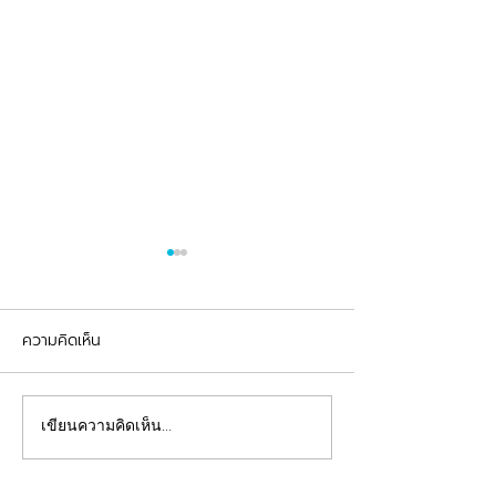
ความคิดเห็น
รีวิวอุดฟันแตกหัก
จัดฟันต้อนรับเปิดเทอม
เขียนความคิดเห็น…