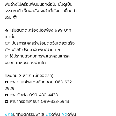
ฟันล่างไม่คร่อมฟันบนอีกต่อไป ยิ้มดูเป็น
ธรรมชาติ เห็นผลลัพธ์แล้วมั่นใจมากขึ้นกว่า
เดิม 😍
🔥 เริ่มต้นติดเครื่องมือเพียง 999 บาท
เท่านั้น 
👉 มีบริการเคลียร์พร้อมติดวันเดียวเสร็จ
👉 ฟรี💯 ปรึกษาจัดฟัน/ย้ายเคส
✅ ใช้ประกันสังคมทุกรพ.และคอนแทรค
บริษัท เคลียร์ช่องปากได้
คลินิกมี 3 สาขา (มีที่จอดรถ)
☎️ สาขาแยกไฟแดงจันทอุดม 083-632-
2929 
☎️ สาขาโลตัส 099-430-4433
☎️ สาขากรอกยายชา 099-333-5943
#คล
ินิกทันตกรรมฟ้าใส 
#จ
ัดฟัน 
#ด
ัดฟัน 