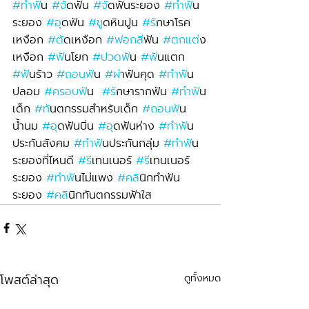
#ทำฟ
ัน 
#จ
ัดฟัน 
#จ
ัดฟันระยอง 
#ทำฟ
ัน
ระยอง 
#อ
ุดฟัน 
#ข
ูดหินปูน 
#ร
ักษาโรค
เหงือก 
#ต
ัดเหงือก 
#ฟอกส
ีฟัน 
#ตกแต
่ง
เหงือก 
#ฟ
ันโยก 
#ปวดฟ
ัน 
#ฟ
ันแตก 
#ฟ
ันร้าว 
#ถอนฟ
ัน 
#ผ
่าฟันคุด 
#ทำฟ
ัน
ปลอม 
#ครอบฟ
ัน  
#ร
ักษารากฟัน 
#ทำฟ
ัน
เด็ก 
#ท
ันตกรรมสำหรับเด็ก 
#ถอนฟ
ัน
น้ำนม 
#อ
ุดฟันบิ่น 
#อ
ุดฟันห่าง 
#ทำฟ
ัน
ประกันสังคม 
#ทำฟ
ันประกันกลุ่ม 
#ทำฟ
ัน
ระยองที่ไหนดี 
#ร
ีเทนเนอร์ 
#ร
ีเทนเนอร์
ระยอง 
#ทำฟ
ันไม่แพง 
#คล
ินิกทำฟัน
ระยอง 
#คล
ินิกทันตกรรมฟ้าใส
โพสต์ล่าสุด
ดูทั้งหมด