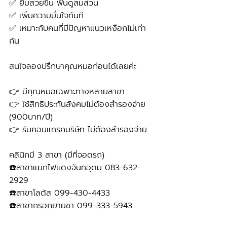
✅ ยิ้มสวยขึ้น ฟันดูสมส่วน
✅ เพิ่มความมั่นใจทันที
✅ เหมาะกับคนที่มีปัญหาแนวเหงือกไม่เท่า
กัน
สนใจลองปรึกษาคุณหมอก่อนได้เลยค่ะ
👉 มีคุณหมอเฉพาะทางหลายสาขา
👉 ใช้สิทธิประกันสังคมไม่ต้องสำรองจ่าย 
(900บาท/ปี) 
👉 รับคอนแทรคบริษัท ไม่ต้องสำรองจ่าย
คลินิกมี 3 สาขา (มีที่จอดรถ)
☎️สาขาแยกไฟแดงจันทอุดม 083-632-
2929 
☎️สาขาโลตัส 099-430-4433
☎️สาขากรอกยายชา 099-333-5943