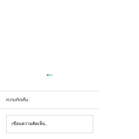
ความคิดเห็น
รีวิวอุดฟันแตกหัก
จัดฟันต้อนรับเปิดเทอม
เขียนความคิดเห็น…