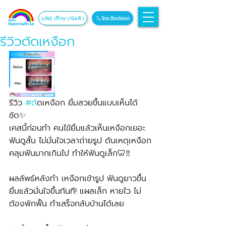
โทร.ติดต่อเรา
LINE ปรึกษา/นัดคิว
รีวิวตัดเหงือก
รีวิว 
#ต
ัดเหงือก ยิ้มสวยขึ้นแบบเห็นได้
ชัด✨
เคสนี้ก่อนทำ คนไข้ยิ้มแล้วเห็นเหงือกเยอะ 
ฟันดูสั้น ไม่มั่นใจเวลาถ่ายรูป ต้นเหตุเหงือก
คลุมฟันมากเกินไป ทำให้ฟันดูเล็ก🦷‼️
ผลลัพธ์หลังทำ เหงือกเข้ารูป ฟันดูยาวขึ้น 
ยิ้มแล้วมั่นใจขึ้นทันที! แผลเล็ก หายไว ไม่
ต้องพักฟื้น ทำเสร็จกลับบ้านได้เลย