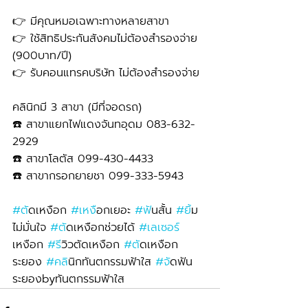
👉 มีคุณหมอเฉพาะทางหลายสาขา
👉 ใช้สิทธิประกันสังคมไม่ต้องสำรองจ่าย 
(900บาท/ปี) 
👉 รับคอนแทรคบริษัท ไม่ต้องสำรองจ่าย
คลินิกมี 3 สาขา (มีที่จอดรถ)
☎️ สาขาแยกไฟแดงจันทอุดม 083-632-
2929 
☎️ สาขาโลตัส 099-430-4433
☎️ สาขากรอกยายชา 099-333-5943
#ต
ัดเหงือก 
#เหง
ือกเยอะ 
#ฟ
ันสั้น 
#ย
ิ้ม
ไม่มั่นใจ 
#ต
ัดเหงือกช่วยได้ 
#เลเซอร
เหงือก 
#ร
ีวิวตัดเหงือก 
#ต
ัดเหงือก
ระยอง 
#คล
ินิกทันตกรรมฟ้าใส 
#จ
ัดฟัน
ระยองbyทันตกรรมฟ้าใส