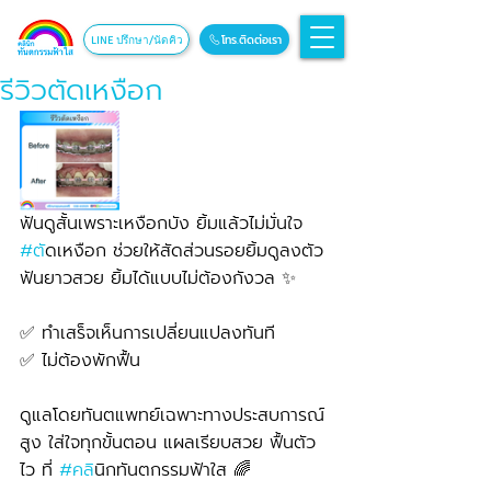
โทร.ติดต่อเรา
LINE ปรึกษา/นัดคิว
รีวิวตัดเหงือก
ฟันดูสั้นเพราะเหงือกบัง ยิ้มแล้วไม่มั่นใจ
#ต
ัดเหงือก ช่วยให้สัดส่วนรอยยิ้มดูลงตัว 
ฟันยาวสวย ยิ้มได้แบบไม่ต้องกังวล ✨
✅ ทำเสร็จเห็นการเปลี่ยนแปลงทันที
✅ ไม่ต้องพักฟื้น
ดูแลโดยทันตแพทย์เฉพาะทางประสบการณ์
สูง ใส่ใจทุกขั้นตอน แผลเรียบสวย ฟื้นตัว
ไว ที่ 
#คล
ินิกทันตกรรมฟ้าใส 🌈