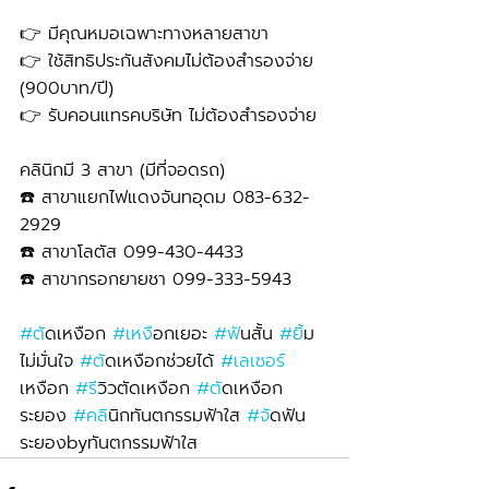
👉 มีคุณหมอเฉพาะทางหลายสาขา
👉 ใช้สิทธิประกันสังคมไม่ต้องสำรองจ่าย 
(900บาท/ปี) 
👉 รับคอนแทรคบริษัท ไม่ต้องสำรองจ่าย
คลินิกมี 3 สาขา (มีที่จอดรถ)
☎️ สาขาแยกไฟแดงจันทอุดม 083-632-
2929 
☎️ สาขาโลตัส 099-430-4433
☎️ สาขากรอกยายชา 099-333-5943
#ต
ัดเหงือก 
#เหง
ือกเยอะ 
#ฟ
ันสั้น 
#ย
ิ้ม
ไม่มั่นใจ 
#ต
ัดเหงือกช่วยได้ 
#เลเซอร
เหงือก 
#ร
ีวิวตัดเหงือก 
#ต
ัดเหงือก
ระยอง 
#คล
ินิกทันตกรรมฟ้าใส 
#จ
ัดฟัน
ระยองbyทันตกรรมฟ้าใส