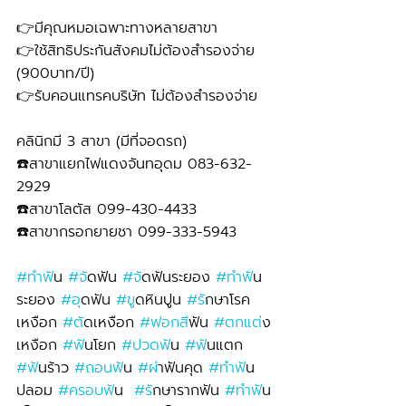
👉มีคุณหมอเฉพาะทางหลายสาขา
👉ใช้สิทธิประกันสังคมไม่ต้องสำรองจ่าย 
(900บาท/ปี) 
👉รับคอนแทรคบริษัท ไม่ต้องสำรองจ่าย
คลินิกมี 3 สาขา (มีที่จอดรถ)
☎️สาขาแยกไฟแดงจันทอุดม 083-632-
2929 
☎️สาขาโลตัส 099-430-4433
☎️สาขากรอกยายชา 099-333-5943
#ทำฟ
ัน 
#จ
ัดฟัน 
#จ
ัดฟันระยอง 
#ทำฟ
ัน
ระยอง 
#อ
ุดฟัน 
#ข
ูดหินปูน 
#ร
ักษาโรค
เหงือก 
#ต
ัดเหงือก 
#ฟอกส
ีฟัน 
#ตกแต
่ง
เหงือก 
#ฟ
ันโยก 
#ปวดฟ
ัน 
#ฟ
ันแตก 
#ฟ
ันร้าว 
#ถอนฟ
ัน 
#ผ
่าฟันคุด 
#ทำฟ
ัน
ปลอม 
#ครอบฟ
ัน  
#ร
ักษารากฟัน 
#ทำฟ
ัน