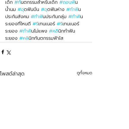
เด็ก 
#ท
ันตกรรมสำหรับเด็ก 
#ถอนฟ
ัน
น้ำนม 
#อ
ุดฟันบิ่น 
#อ
ุดฟันห่าง 
#ทำฟ
ัน
ประกันสังคม 
#ทำฟ
ันประกันกลุ่ม 
#ทำฟ
ัน
ระยองที่ไหนดี 
#ร
ีเทนเนอร์ 
#ร
ีเทนเนอร์
ระยอง 
#ทำฟ
ันไม่แพง 
#คล
ินิกทำฟัน
ระยอง 
#คล
ินิกทันตกรรมฟ้าใส
โพสต์ล่าสุด
ดูทั้งหมด