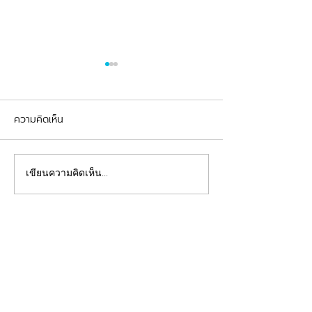
ความคิดเห็น
รีวิวอุดฟันแตกหัก
จัดฟันต้อนรับเปิดเทอม
เขียนความคิดเห็น…
คลินิกทันตกรรมฟ้าใส
Beautiful Smiles Start Here
คลินิกทำฟันและคลินิกจัดฟันระยอง ให้บริการจัดฟัน
จัดฟันใส ผ่าฟันคุด รากเทียม วีเนียร์ ฟอกสีฟัน รีเท