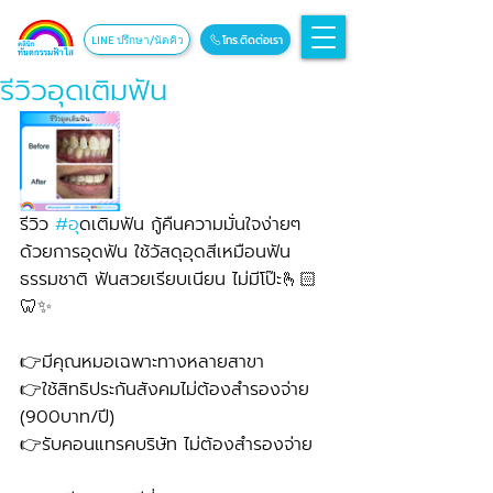
โทร.ติดต่อเรา
LINE ปรึกษา/นัดคิว
รีวิวอุดเติมฟัน
รีวิว 
#อ
ุดเติมฟัน กู้คืนความมั่นใจง่ายๆ 
ด้วยการอุดฟัน ใช้วัสดุอุดสีเหมือนฟัน
ธรรมชาติ ฟันสวยเรียบเนียน ไม่มีโป๊ะ🫰🏻
🦷✨
👉มีคุณหมอเฉพาะทางหลายสาขา
👉ใช้สิทธิประกันสังคมไม่ต้องสำรองจ่าย 
(900บาท/ปี) 
👉รับคอนแทรคบริษัท ไม่ต้องสำรองจ่าย