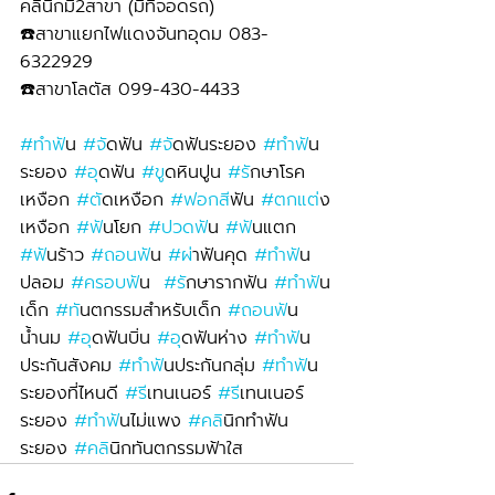
คลินิกมี2สาขา (มีที่จอดรถ)
☎️สาขาแยกไฟแดงจันทอุดม 083-
6322929 
☎️สาขาโลตัส 099-430-4433
#ทำฟ
ัน 
#จ
ัดฟัน 
#จ
ัดฟันระยอง 
#ทำฟ
ัน
ระยอง 
#อ
ุดฟัน 
#ข
ูดหินปูน 
#ร
ักษาโรค
เหงือก 
#ต
ัดเหงือก 
#ฟอกส
ีฟัน 
#ตกแต
่ง
เหงือก 
#ฟ
ันโยก 
#ปวดฟ
ัน 
#ฟ
ันแตก 
#ฟ
ันร้าว 
#ถอนฟ
ัน 
#ผ
่าฟันคุด 
#ทำฟ
ัน
ปลอม 
#ครอบฟ
ัน  
#ร
ักษารากฟัน 
#ทำฟ
ัน
เด็ก 
#ท
ันตกรรมสำหรับเด็ก 
#ถอนฟ
ัน
น้ำนม 
#อ
ุดฟันบิ่น 
#อ
ุดฟันห่าง 
#ทำฟ
ัน
ประกันสังคม 
#ทำฟ
ันประกันกลุ่ม 
#ทำฟ
ัน
ระยองที่ไหนดี 
#ร
ีเทนเนอร์ 
#ร
ีเทนเนอร์
ระยอง 
#ทำฟ
ันไม่แพง 
#คล
ินิกทำฟัน
ระยอง 
#คล
ินิกทันตกรรมฟ้าใส