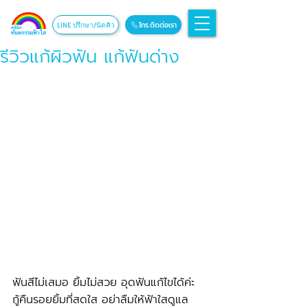
โทร.ติดต่อเรา
LINE ปรึกษา/นัดคิว
รีวิวแก้ผิวฟัน แก้ฟันด่าง
ฟันสีไม่เสมอ ยิ้มไม่สวย อุดฟันแก้ไขได้ค่ะ
กู้คืนรอยยิ้มที่สดใส อย่าลืมให้ฟ้าใสดูแล