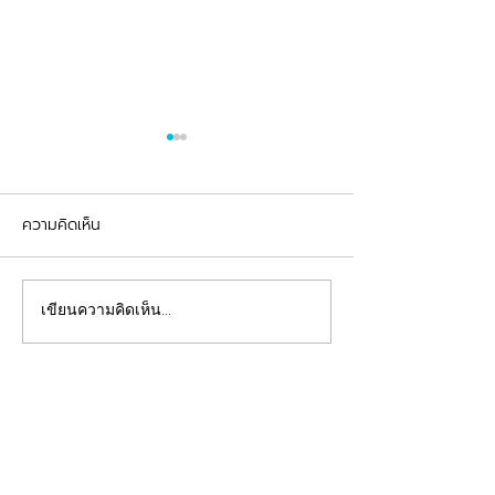
ความคิดเห็น
รีวิวอุดฟันแตกหัก
จัดฟันต้อนรับเปิดเทอม
เขียนความคิดเห็น…
คลินิกทันตกรรมฟ้าใส
Beautiful Smiles Start Here