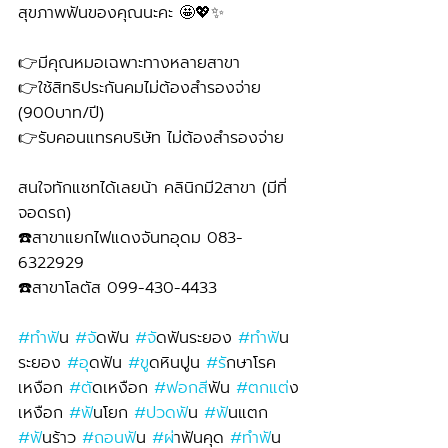
สุขภาพฟันของคุณนะคะ 🤩💖✨
👉มีคุณหมอเฉพาะทางหลายสาขา
👉ใช้สิทธิประกันคมไม่ต้องสำรองจ่าย 
(900บาท/ปี) 
👉รับคอนแทรคบริษัท ไม่ต้องสำรองจ่าย
สนใจทักแชทได้เลยน้า คลินิกมี2สาขา (มีที่
จอดรถ)
☎️สาขาแยกไฟแดงจันทอุดม 083-
6322929 
☎️สาขาโลตัส 099-430-4433
#ทำฟ
ัน 
#จ
ัดฟัน 
#จ
ัดฟันระยอง 
#ทำฟ
ัน
ระยอง 
#อ
ุดฟัน 
#ข
ูดหินปูน 
#ร
ักษาโรค
เหงือก 
#ต
ัดเหงือก 
#ฟอกส
ีฟัน 
#ตกแต
่ง
เหงือก 
#ฟ
ันโยก 
#ปวดฟ
ัน 
#ฟ
ันแตก 
#ฟ
ันร้าว 
#ถอนฟ
ัน 
#ผ
่าฟันคุด 
#ทำฟ
ัน