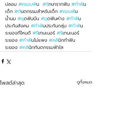
ปลอม 
#ครอบฟ
ัน  
#ร
ักษารากฟัน 
#ทำฟ
ัน
เด็ก 
#ท
ันตกรรมสำหรับเด็ก 
#ถอนฟ
ัน
น้ำนม 
#อ
ุดฟันบิ่น 
#อ
ุดฟันห่าง 
#ทำฟ
ัน
ประกันสังคม 
#ทำฟ
ันประกันกลุ่ม 
#ทำฟ
ัน
ระยองที่ไหนดี 
#ร
ีเทนเนอร์ 
#ร
ีเทนเนอร์
ระยอง 
#ทำฟ
ันไม่แพง 
#คล
ินิกทำฟัน
ระยอง 
#คล
ินิกทันตกรรมฟ้าใส
โพสต์ล่าสุด
ดูทั้งหมด