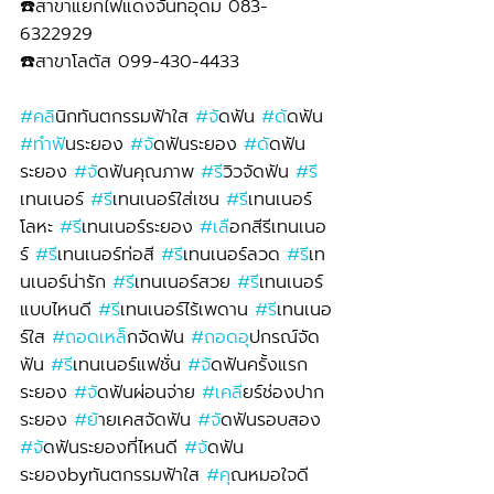
☎️สาขาแยกไฟแดงจันทอุดม 083-
6322929 
☎️สาขาโลตัส 099-430-4433
#คล
ินิกทันตกรรมฟ้าใส 
#จ
ัดฟัน 
#ด
ัดฟัน 
#ทำฟ
ันระยอง 
#จ
ัดฟันระยอง 
#ด
ัดฟัน
ระยอง 
#จ
ัดฟันคุณภาพ 
#ร
ีวิวจัดฟัน 
#ร
เทนเนอร์ 
#ร
ีเทนเนอร์ใส่เชน 
#ร
ีเทนเนอร์
โลหะ 
#ร
ีเทนเนอร์ระยอง 
#เล
ือกสีรีเทนเนอ
ร์ 
#ร
ีเทนเนอร์ท่อสี 
#ร
ีเทนเนอร์ลวด 
#ร
ีเท
นเนอร์น่ารัก 
#ร
ีเทนเนอร์สวย 
#ร
ีเทนเนอร์
แบบไหนดี 
#ร
ีเทนเนอร์ไร้เพดาน 
#ร
ีเทนเนอ
ร์ใส 
#ถอดเหล
็กจัดฟัน 
#ถอดอ
ุปกรณ์จัด
ฟัน 
#ร
ีเทนเนอร์แฟชั่น 
#จ
ัดฟันครั้งแรก
ระยอง 
#จ
ัดฟันผ่อนจ่าย 
#เคล
ียร์ช่องปาก
ระยอง 
#ย
้ายเคสจัดฟัน 
#จ
ัดฟันรอบสอง 
#จ
ัดฟันระยองที่ไหนดี 
#จ
ัดฟัน
ระยองbyทันตกรรมฟ้าใส 
#ค
ุณหมอใจดี