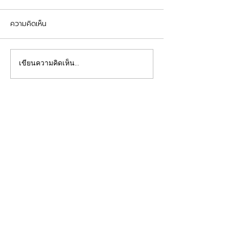
ความคิดเห็น
รีวิวอุดฟันแตกหัก
จัดฟันต้อนรับเปิดเทอม
เขียนความคิดเห็น…
คลินิกทันตกรรมฟ้าใส
Beautiful Smiles Start Here
คลินิกทำฟันและคลินิกจัดฟันระยอง ให้บริการจัดฟัน
จัดฟันใส ผ่าฟันคุด รากเทียม วีเนียร์ ฟอกสีฟัน รีเท
นเนอร์ รักษาโรคเหงือก รักษารากฟัน ทันตกรรมเด็ก
ทำฟันปลอม อุดฟันห่าง
ดูแลสุขภาพช่องปากของคุณโดยทีมทันตแพทย์มาก
ประสบการณ์