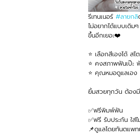
รีเทนเนอร์ 
#ลายกล
ไม่อยากได้แบบเดิมๆ
ขึ้นอีกเยอะ❤️
⭐ เลือกสีเองได้ สไตล
⭐ คงสภาพฟันเป๊ะ ฟั
⭐ คุณหมอดูแลเอง เป
ยิ้มสวยทุกวัน ต้องม
✅ฟรีพิมพ์ฟัน
✅ฟรี รับประกัน ใส่ไม
📌ดูแลโดยทันตแพทย