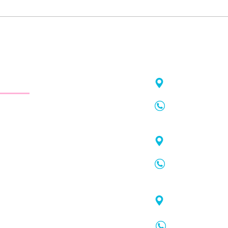
รีวิว
จัดฟันต้อนรับเปิดเทอม
าใส
สาขาจันทอุดม
75/21 ถ.จันท
 Here
Tel.
038-61
map
:
https
ระยอง ให้บริการจัดฟัน จัดฟันใส
สาขาโลตัส เป
ฟอกสีฟัน รีเทนเนอร์ รักษาโรค
1 อาคารสตาร์โ
รมเด็ก ทำฟันปลอม อุดฟันห่าง
Tel.
099-43
map
:
https
โดยทีมทันตแพทย์มาก
สาขากรอกยายช
133 ต.เนินพร
Tel.
099-33