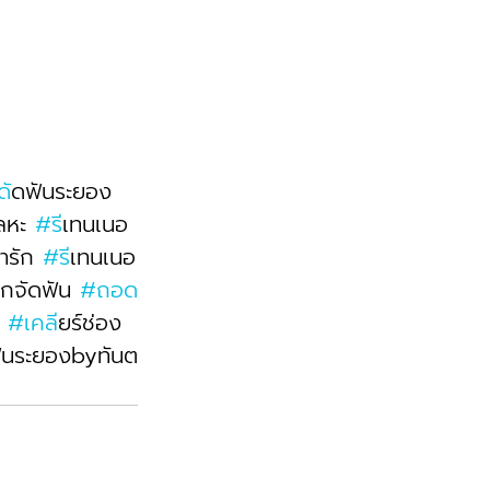
ด
ัดฟันระยอง 
ลหะ 
#ร
ีเทนเนอ
่ารัก 
#ร
ีเทนเนอ
็กจัดฟัน 
#ถอด
 
#เคล
ียร์ช่อง
ฟันระยองbyทันต