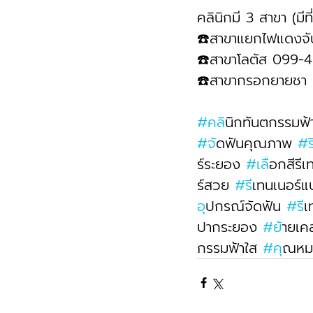
คลินิกมี 3 สาขา (มีท
☎️สาขาแยกไฟแดงจ
☎️สาขาโลตัส 099-
☎️สาขากรอกยายชา
#คล
ินิกทันตกรรมฟ้
#จ
ัดฟันคุณภาพ 
#
ร์ระยอง 
#เล
ือกสีรีเ
ร์สวย 
#ร
ีเทนเนอร์
อ
ุปกรณ์จัดฟัน 
#ร
ี
ปากระยอง 
#ย
้ายเค
กรรมฟ้าใส 
#ค
ุณหม