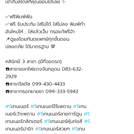
เข้ากับสไตล์ที่คุณชอบได้เลย ✨
✅ฟรีพิมพ์ฟัน
✅ฟรี รับประกัน ใส่ไม่ได้ ใส่ไม่ลง พิมพ์ทำ
อันใหม่ให้ , ใส่แล้วเจ็บ กรอแก้ฟรีจ้า
📌ดูแลโดยทันตแพทย์ทุกขั้นตอน 
ปลอดภัย ได้มาตรฐาน 💯
คลินิกมี 3 สาขา (มีที่จอดรถ)
☎️สาขาแยกไฟแดงจันทอุดม 083-632-
2929 
☎️สาขาโลตัส 099-430-4433
☎️สาขากรอกยายชา 099-333-5943
#ร
ีเทนเนอร์ 
#ร
ีเทนเนอร์ไร้เพดาน 
#ร
ีเทน
เนอร์เว้าเพดาน 
#ร
ีเทนเนอร์ลายการ์ตูน 
#ร
เทนเนอร์กลิตเตอร์ 
#ร
ีเทนเนอร์หุ้มท่อสี 
#ร
เทนเนอร์น่ารัก 
#ร
ีเทนเนอร์สวยๆ 
#ร
ีเทน