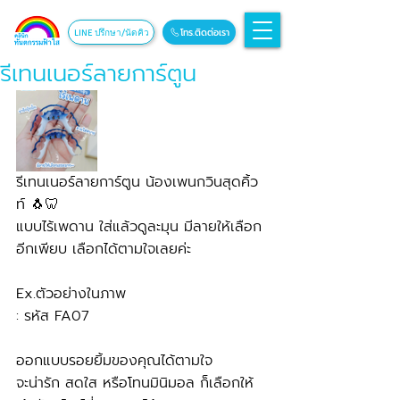
โทร.ติดต่อเรา
LINE ปรึกษา/นัดคิว
รีเทนเนอร์ลายการ์ตูน
รีเทนเนอร์ลายการ์ตูน น้องเพนกวินสุดคิ้ว
ท์ 🐧🦷
แบบไร้เพดาน ใส่แล้วดูละมุน มีลายให้เลือก
อีกเพียบ เลือกได้ตามใจเลยค่ะ 
Ex.ตัวอย่างในภาพ 
: รหัส FA07
ออกแบบรอยยิ้มของคุณได้ตามใจ
จะน่ารัก สดใส หรือโทนมินิมอล ก็เลือกให้