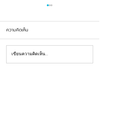
ความคิดเห็น
รีวิวอุดฟันแตกหัก
จัดฟันต้อนรับเปิดเทอม
เขียนความคิดเห็น…
คลินิกทันตกรรมฟ้าใส
Beautiful Smiles Start Here
คลินิกทำฟันและคลินิกจัดฟันระยอง ให้บริการจัดฟัน
จัดฟันใส ผ่าฟันคุด รากเทียม วีเนียร์ ฟอกสีฟัน รีเท
นเนอร์ รักษาโรคเหงือก รักษารากฟัน ทันตกรรมเด็ก
ทำฟันปลอม อุดฟันห่าง
ดูแลสุขภาพช่องปากของคุณโดยทีมทันตแพทย์มาก