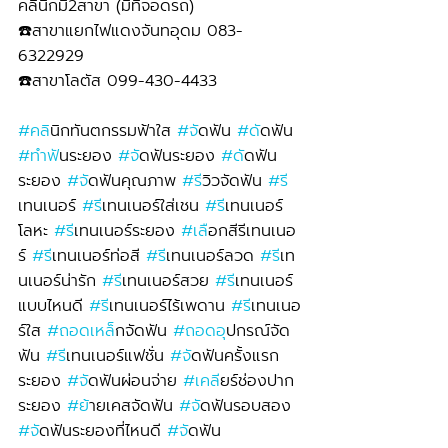
คลินิกมี2สาขา (มีที่จอดรถ)
☎️สาขาแยกไฟแดงจันทอุดม 083-
6322929 
☎️สาขาโลตัส 099-430-4433
#คล
ินิกทันตกรรมฟ้าใส 
#จ
ัดฟัน 
#ด
ัดฟัน 
#ทำฟ
ันระยอง 
#จ
ัดฟันระยอง 
#ด
ัดฟัน
ระยอง 
#จ
ัดฟันคุณภาพ 
#ร
ีวิวจัดฟัน 
#ร
เทนเนอร์ 
#ร
ีเทนเนอร์ใส่เชน 
#ร
ีเทนเนอร์
โลหะ 
#ร
ีเทนเนอร์ระยอง 
#เล
ือกสีรีเทนเนอ
ร์ 
#ร
ีเทนเนอร์ท่อสี 
#ร
ีเทนเนอร์ลวด 
#ร
ีเท
นเนอร์น่ารัก 
#ร
ีเทนเนอร์สวย 
#ร
ีเทนเนอร์
แบบไหนดี 
#ร
ีเทนเนอร์ไร้เพดาน 
#ร
ีเทนเนอ
ร์ใส 
#ถอดเหล
็กจัดฟัน 
#ถอดอ
ุปกรณ์จัด
ฟัน 
#ร
ีเทนเนอร์แฟชั่น 
#จ
ัดฟันครั้งแรก
ระยอง 
#จ
ัดฟันผ่อนจ่าย 
#เคล
ียร์ช่องปาก
ระยอง 
#ย
้ายเคสจัดฟัน 
#จ
ัดฟันรอบสอง 
#จ
ัดฟันระยองที่ไหนดี 
#จ
ัดฟัน