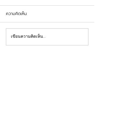
ความคิดเห็น
รีวิวอุดฟันแตกหัก
จัดฟันต้อนรับเปิดเทอม
เขียนความคิดเห็น…
คลินิกทันตกรรมฟ้าใส
Beautiful Smiles Start Here
คลินิกทำฟันและคลินิกจัดฟันระยอง ให้บริการจัดฟัน
จัดฟันใส ผ่าฟันคุด รากเทียม วีเนียร์ ฟอกสีฟัน รีเท
นเนอร์ รักษาโรคเหงือก รักษารากฟัน ทันตกรรมเด็ก
ทำฟันปลอม อุดฟันห่าง
ดูแลสุขภาพช่องปากของคุณโดยทีมทันตแพทย์มาก
ประสบการณ์