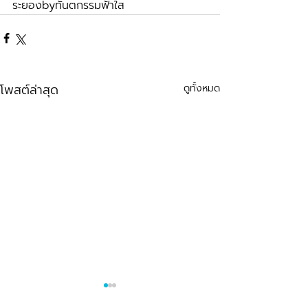
ระยองbyทันตกรรมฟ้าใส
โพสต์ล่าสุด
ดูทั้งหมด