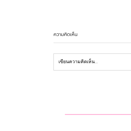
ความคิดเห็น
รีวิวตัดเหงือก
เขียนความคิดเห็น…
คลินิกทันตกรรมฟ้
Beautiful Smiles Start