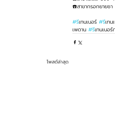
☎️สาขากรอกยายชา
#ร
ีเทนเนอร์ 
#ร
ีเทน
เพดาน 
#ร
ีเทนเนอร์ก
โพสต์ล่าสุด