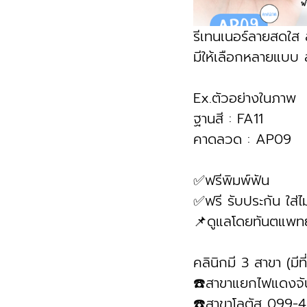
รีเทนเนอร์ลายสดใส
มีให้เลือกหลายแบบ ลา
Ex.ตัวอย่างในภาพ 
ฐานสี : FA11
คาดลวด : AP09
✅ฟรีพิมพ์ฟัน
✅ฟรี รับประกัน ใส่ไม
📌ดูแลโดยทันตแพทย
คลินิกมี 3 สาขา (มีท
☎️สาขาแยกไฟแดงจ
☎️สาขาโลตัส 099-