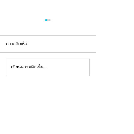
ความคิดเห็น
รีวิวอุดฟันแตกหัก
จัดฟันต้อนรับเปิดเทอม
เขียนความคิดเห็น…
คลินิกทันตกรรมฟ้าใส
Beautiful Smiles Start Here
คลินิกทำฟันและคลินิกจัดฟันระยอง ให้บริการจัดฟัน
จัดฟันใส ผ่าฟันคุด รากเทียม วีเนียร์ ฟอกสีฟัน รีเท
นเนอร์ รักษาโรคเหงือก รักษารากฟัน ทันตกรรมเด็ก