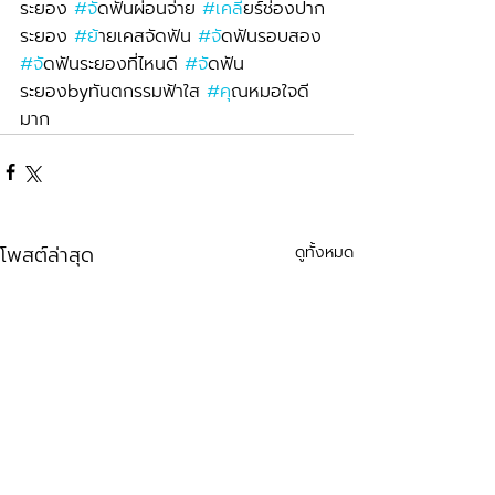
ระยอง 
#จ
ัดฟันผ่อนจ่าย 
#เคล
ียร์ช่องปาก
ระยอง 
#ย
้ายเคสจัดฟัน 
#จ
ัดฟันรอบสอง 
#จ
ัดฟันระยองที่ไหนดี 
#จ
ัดฟัน
ระยองbyทันตกรรมฟ้าใส 
#ค
ุณหมอใจดี
มาก
โพสต์ล่าสุด
ดูทั้งหมด