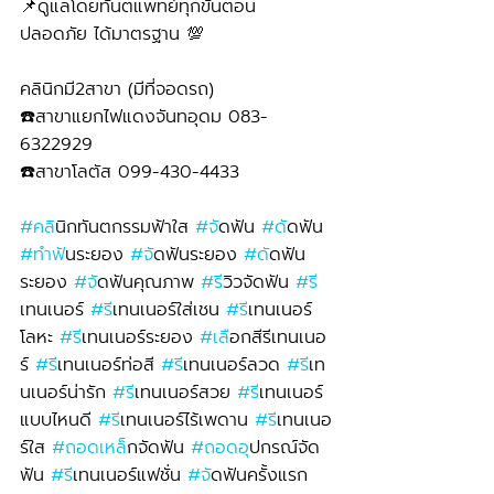
📌ดูแลโดยทันตแพทย์ทุกขั้นตอน 
ปลอดภัย ได้มาตรฐาน 💯
คลินิกมี2สาขา (มีที่จอดรถ)
☎️สาขาแยกไฟแดงจันทอุดม 083-
6322929 
☎️สาขาโลตัส 099-430-4433
#คล
ินิกทันตกรรมฟ้าใส 
#จ
ัดฟัน 
#ด
ัดฟัน 
#ทำฟ
ันระยอง 
#จ
ัดฟันระยอง 
#ด
ัดฟัน
ระยอง 
#จ
ัดฟันคุณภาพ 
#ร
ีวิวจัดฟัน 
#ร
เทนเนอร์ 
#ร
ีเทนเนอร์ใส่เชน 
#ร
ีเทนเนอร์
โลหะ 
#ร
ีเทนเนอร์ระยอง 
#เล
ือกสีรีเทนเนอ
ร์ 
#ร
ีเทนเนอร์ท่อสี 
#ร
ีเทนเนอร์ลวด 
#ร
ีเท
นเนอร์น่ารัก 
#ร
ีเทนเนอร์สวย 
#ร
ีเทนเนอร์
แบบไหนดี 
#ร
ีเทนเนอร์ไร้เพดาน 
#ร
ีเทนเนอ
ร์ใส 
#ถอดเหล
็กจัดฟัน 
#ถอดอ
ุปกรณ์จัด
ฟัน 
#ร
ีเทนเนอร์แฟชั่น 
#จ
ัดฟันครั้งแรก