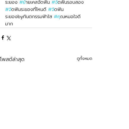
ระยอง 
#ย
้ายเคสจัดฟัน 
#จ
ัดฟันรอบสอง 
#จ
ัดฟันระยองที่ไหนดี 
#จ
ัดฟัน
ระยองbyทันตกรรมฟ้าใส 
#ค
ุณหมอใจดี
มาก
โพสต์ล่าสุด
ดูทั้งหมด