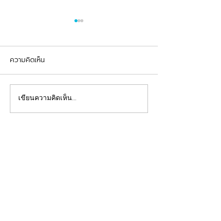
ความคิดเห็น
รีวิวอุดฟันแตกหัก
จัดฟันต้อนรับเปิดเทอม
เขียนความคิดเห็น…
คลินิกทันตกรรมฟ้าใส
Beautiful Smiles Start Here
คลินิกทำฟันและคลินิกจัดฟันระยอง ให้บริการจัดฟัน
จัดฟันใส ผ่าฟันคุด รากเทียม วีเนียร์ ฟอกสีฟัน รีเท
นเนอร์ รักษาโรคเหงือก รักษารากฟัน ทันตกรรมเด็ก
ทำฟันปลอม อุดฟันห่าง