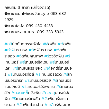
คลินิกมี 3 สาขา (มีที่จอดรถ)
☎️สาขาแยกไฟแดงจันทอุดม 083-632-
2929 
☎️สาขาโลตัส 099-430-4433
☎️สาขากรอกยายชา 099-333-5943
#คล
ินิกทันตกรรมฟ้าใส 
#จ
ัดฟัน 
#ด
ัดฟัน 
#ทำฟ
ันระยอง 
#จ
ัดฟันระยอง 
#ด
ัดฟัน
ระยอง 
#จ
ัดฟันคุณภาพ 
#ร
ีวิวจัดฟัน 
#ร
เทนเนอร์ 
#ร
ีเทนเนอร์ใส่เชน 
#ร
ีเทนเนอร์
โลหะ 
#ร
ีเทนเนอร์ระยอง 
#เล
ือกสีรีเทนเนอ
ร์ 
#ร
ีเทนเนอร์ท่อสี 
#ร
ีเทนเนอร์ลวด 
#ร
ีเท
นเนอร์น่ารัก 
#ร
ีเทนเนอร์สวย 
#ร
ีเทนเนอร์
แบบไหนดี 
#ร
ีเทนเนอร์ไร้เพดาน 
#ร
ีเทนเนอ
ร์ใส 
#ถอดเหล
็กจัดฟัน 
#ถอดอ
ุปกรณ์จัด
ฟัน 
#ร
ีเทนเนอร์แฟชั่น 
#จ
ัดฟันครั้งแรก
ระยอง 
#จ
ัดฟันผ่อนจ่าย 
#เคล
ียร์ช่องปาก