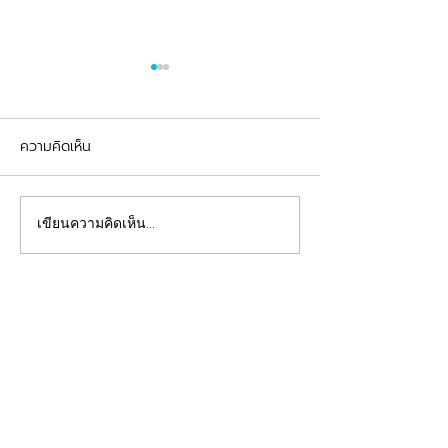
ความคิดเห็น
รีวิวอุดฟันแตกหัก
จัดฟันต้อนรับเปิดเทอม
เขียนความคิดเห็น…
คลินิกทันตกรรมฟ้าใส
Beautiful Smiles Start Here
คลินิกทำฟันและคลินิกจัดฟันระยอง ให้บริการจัดฟัน
จัดฟันใส ผ่าฟันคุด รากเทียม วีเนียร์ ฟอกสีฟัน รีเท
นเนอร์ รักษาโรคเหงือก รักษารากฟัน ทันตกรรมเด็ก