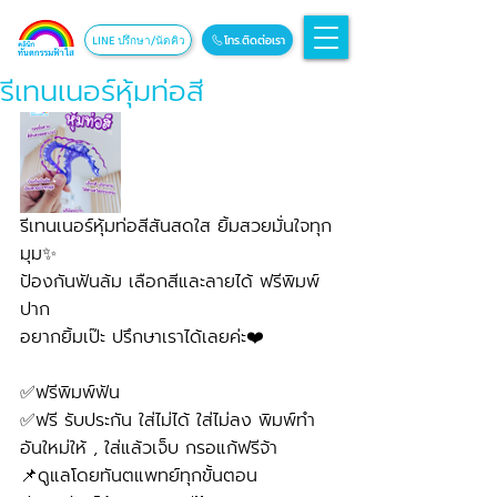
โทร.ติดต่อเรา
LINE ปรึกษา/นัดคิว
รีเทนเนอร์หุ้มท่อสี
รีเทนเนอร์หุ้มท่อสีสันสดใส ยิ้มสวยมั่นใจทุก
มุม✨
ป้องกันฟันล้ม เลือกสีและลายได้ ฟรีพิมพ์
ปาก
อยากยิ้มเป๊ะ ปรึกษาเราได้เลยค่ะ❤️
✅ฟรีพิมพ์ฟัน
✅ฟรี รับประกัน ใส่ไม่ได้ ใส่ไม่ลง พิมพ์ทำ
อันใหม่ให้ , ใส่แล้วเจ็บ กรอแก้ฟรีจ้า
📌ดูแลโดยทันตแพทย์ทุกขั้นตอน 