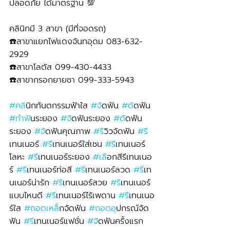
ปลอดภัย ได้มาตรฐาน 💯
คลินิกมี 3 สาขา (มีที่จอดรถ)
☎️สาขาแยกไฟแดงจันทอุดม 083-632-
2929 
☎️สาขาโลตัส 099-430-4433
☎️สาขากรอกยายชา 099-333-5943
#คล
ินิกทันตกรรมฟ้าใส 
#จ
ัดฟัน 
#ด
ัดฟัน 
#ทำฟ
ันระยอง 
#จ
ัดฟันระยอง 
#ด
ัดฟัน
ระยอง 
#จ
ัดฟันคุณภาพ 
#ร
ีวิวจัดฟัน 
#ร
เทนเนอร์ 
#ร
ีเทนเนอร์ใส่เชน 
#ร
ีเทนเนอร์
โลหะ 
#ร
ีเทนเนอร์ระยอง 
#เล
ือกสีรีเทนเนอ
ร์ 
#ร
ีเทนเนอร์ท่อสี 
#ร
ีเทนเนอร์ลวด 
#ร
ีเท
นเนอร์น่ารัก 
#ร
ีเทนเนอร์สวย 
#ร
ีเทนเนอร์
แบบไหนดี 
#ร
ีเทนเนอร์ไร้เพดาน 
#ร
ีเทนเนอ
ร์ใส 
#ถอดเหล
็กจัดฟัน 
#ถอดอ
ุปกรณ์จัด
ฟัน 
#ร
ีเทนเนอร์แฟชั่น 
#จ
ัดฟันครั้งแรก