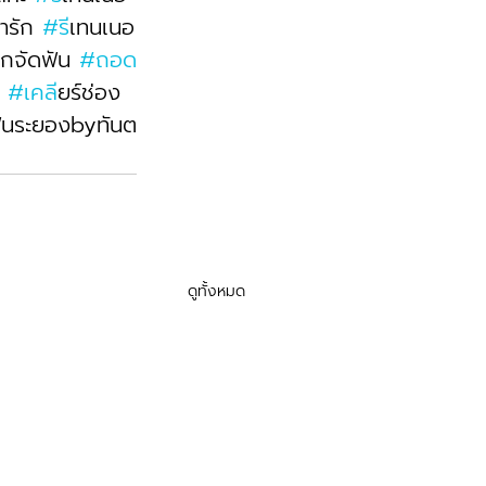
่ารัก 
#ร
ีเทนเนอ
็กจัดฟัน 
#ถอด
 
#เคล
ียร์ช่อง
ฟันระยองbyทันต
ดูทั้งหมด