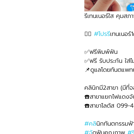
รีเทนเนอร์ใส คุมสภ
👉🏻 
#โปรร
ีเทนเนอร์1ค
✅ฟรีพิมพ์ฟัน
✅ฟรี รับประกัน ใส่ไม
📌ดูแลโดยทันตแพทย
คลินิกมี2สาขา (มีที
☎️สาขาแยกไฟแดงจ
☎️สาขาโลตัส 099-
#คล
ินิกทันตกรรมฟ้
#จ
ัดฟันคุณภาพ 
#