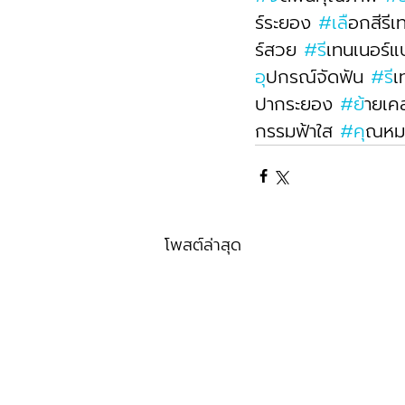
ร์ระยอง 
#เล
ือกสีรีเ
ร์สวย 
#ร
ีเทนเนอร์
อ
ุปกรณ์จัดฟัน 
#ร
ี
ปากระยอง 
#ย
้ายเค
กรรมฟ้าใส 
#ค
ุณหม
โพสต์ล่าสุด