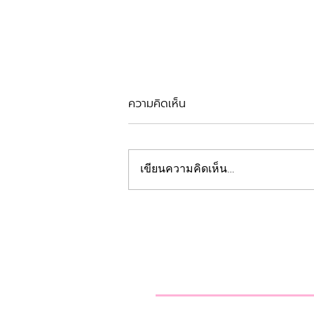
ความคิดเห็น
รีวิวตัดเหงือก
เขียนความคิดเห็น…
คลินิกทันตกรรมฟ้
Beautiful Smiles Start