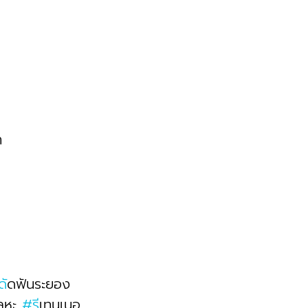
า
ด
ัดฟันระยอง 
ลหะ 
#ร
ีเทนเนอ