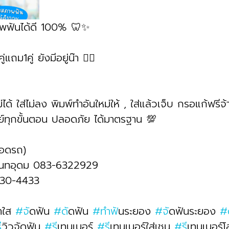
าพฟันได้ดี 100% 🦷✨
ู่แถม1คู่ ยังมีอยู่น๊า 👈🏻
่ได้ ใส่ไม่ลง พิมพ์ทำอันใหม่ให้ , ใส่แล้วเจ็บ กรอแก้ฟรีจ้
์ทุกขั้นตอน ปลอดภัย ได้มาตรฐาน 💯
่จอดรถ)
ันทอุดม 083-6322929 
430-4433
าใส 
#จ
ัดฟัน 
#ด
ัดฟัน 
#ทำฟ
ันระยอง 
#จ
ัดฟันระยอง 
#
ร
ีวิวจัดฟัน 
#ร
ีเทนเนอร์ 
#ร
ีเทนเนอร์ใส่เชน 
#ร
ีเทนเนอร์โ