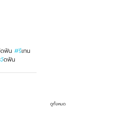
จัดฟัน 
#ร
ีเทน
จ
ัดฟัน
ดูทั้งหมด