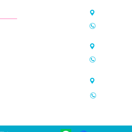
าใส
สาขาจันทอุดม
75/21 ถ.จันท
 Here
Tel.
038-61
map
:
https
ระยอง ให้บริการจัดฟัน จัดฟันใส
สาขาโลตัส เป
ฟอกสีฟัน รีเทนเนอร์ รักษาโรค
1 อาคารสตาร์โ
รมเด็ก ทำฟันปลอม อุดฟันห่าง
Tel.
099-43
map
:
https
โดยทีมทันตแพทย์มาก
สาขากรอกยายช
133 ต.เนินพร
Tel.
099-33
map
:
https