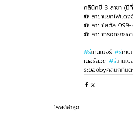
คลินิกมี 3 สาขา (มีท
☎️ สาขาแยกไฟแดงจ
☎️ สาขาโลตัส 099
☎️ สาขากรอกยายช
#ร
ีเทนเนอร์ 
#ร
ีเทน
เนอร์ลวด 
#ร
ีเทนเนอ
ระยองbyคลินิกทันต
โพสต์ล่าสุด