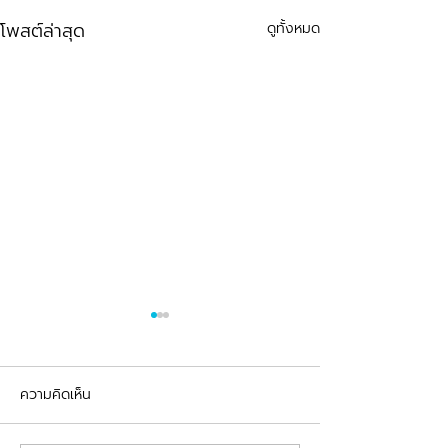
โพสต์ล่าสุด
ดูทั้งหมด
ความคิดเห็น
รีวิวอุดฟันแตกหัก