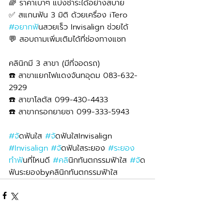
🌈 ราคาเบาๆ แบ่งชำระได้อย่างสบาย
✅ สแกนฟัน 3 มิติ ด้วยเครื่อง iTero 
#อยากฟ
ันสวยเร็ว Invisalign ช่วยได้
💬 สอบถามเพิ่มเติมได้ที่ช่องทางแชท
คลินิกมี 3 สาขา (มีที่จอดรถ)
☎️ สาขาแยกไฟแดงจันทอุดม 083-632-
2929 
☎️ สาขาโลตัส 099-430-4433
☎️ สาขากรอกยายชา 099-333-5943
#จ
ัดฟันใส 
#จ
ัดฟันใสInvisalign 
#Invisalign
#จ
ัดฟันใสระยอง 
#ระยอง
ทำฟ
ันที่ไหนดี 
#คล
ินิกทันตกรรมฟ้าใส 
#จ
ัด
ฟันระยองbyคลินิกทันตกรรมฟ้าใส