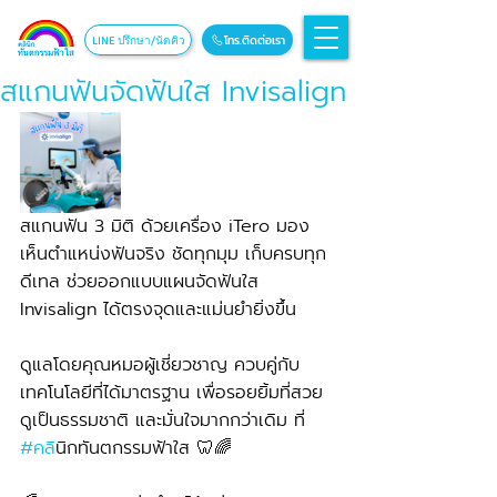
โทร.ติดต่อเรา
LINE ปรึกษา/นัดคิว
สแกนฟันจัดฟันใส Invisalign
สแกนฟัน 3 มิติ ด้วยเครื่อง iTero มอง
เห็นตำแหน่งฟันจริง ชัดทุกมุม เก็บครบทุก
ดีเทล ช่วยออกแบบแผนจัดฟันใส 
Invisalign ได้ตรงจุดและแม่นยำยิ่งขึ้น
ดูแลโดยคุณหมอผู้เชี่ยวชาญ ควบคู่กับ
เทคโนโลยีที่ได้มาตรฐาน เพื่อรอยยิ้มที่สวย 
ดูเป็นธรรมชาติ และมั่นใจมากกว่าเดิม ที่ 
#คล
ินิกทันตกรรมฟ้าใส 🦷🌈