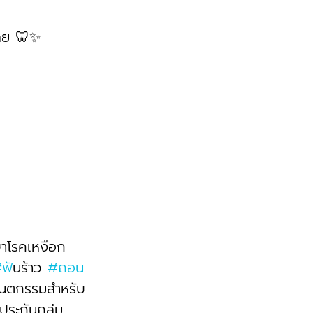
เลย 🦷✨
ษาโรคเหงือก 
#ฟ
ันร้าว 
#ถอน
ันตกรรมสำหรับ
นประกันกลุ่ม 