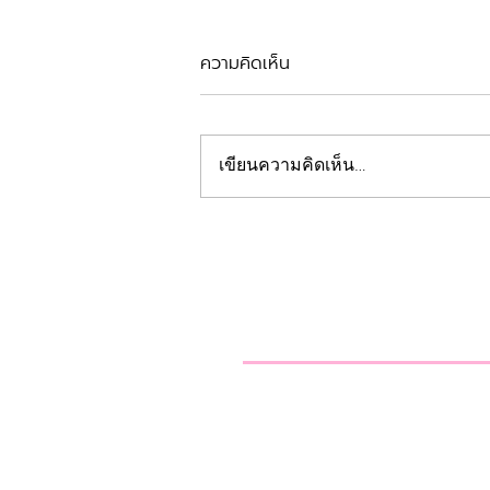
ความคิดเห็น
รีวิวตัดเหงือก
เขียนความคิดเห็น…
คลินิกทันตกรรมฟ้
Beautiful Smiles Start
คลินิกทำฟันและคลินิกจัดฟัน
ผ่าฟันคุด รากเทียม วีเนียร์ 