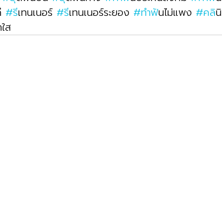
ี 
#ร
ีเทนเนอร์ 
#ร
ีเทนเนอร์ระยอง 
#ทำฟ
ันไม่แพง 
#คล
ิ
าใส