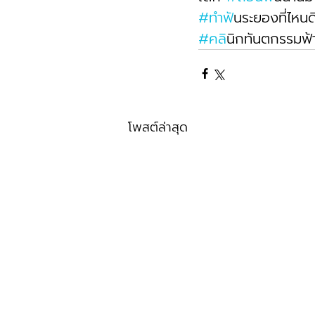
#ทำฟ
ันระยองที่ไหนด
#คล
ินิกทันตกรรมฟ้
โพสต์ล่าสุด