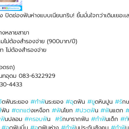
าง ปิดช่องฟันห่างแบบเนียนกริบ! ยิ้มมั่นใจกว่าเดิมเยอะ
างหลายสาขา
งคมไม่ต้องสำรองจ่าย (900บาท/ปี) 
ท ไม่ต้องสำรองจ่าย
่จอดรถ)
ันทอุดม 083-6322929 
430-4433
จ
ัดฟันระยอง 
#ทำฟ
ันระยอง 
#อ
ุดฟัน 
#ข
ูดหินปูน 
#ร
ัก
ส
ีฟัน 
#ตกแต
่งเหงือก 
#ฟ
ันโยก 
#ปวดฟ
ัน 
#ฟ
ันแตก 
ำฟ
ันปลอม 
#ครอบฟ
ัน  
#ร
ักษารากฟัน 
#ทำฟ
ันเด็ก 
#ท
 
#อ
ุดฟันบิ่น 
#อ
ุดฟันห่าง 
#ทำฟ
ันประกันสังคม 
#ทำฟ
ั