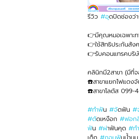
รีวิว 
#อ
ุดปิดช่องว่
👉มีคุณหมอเฉพาะท
👉ใช้สิทธิประกันสั
👉รับคอนแทรคบริษั
คลินิกมี2สาขา (มีที
☎️สาขาแยกไฟแดงจ
☎️สาขาโลตัส 099-
#ทำฟ
ัน 
#จ
ัดฟัน 
#
#ต
ัดเหงือก 
#ฟอก
ฟ
ัน 
#ผ
่าฟันคุด 
#ท
เด็ก 
#ถอนฟ
ันน้ำนม