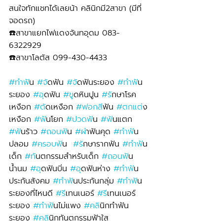
สนใจทักแชทได้เลยน้า คลินิกมี2สาขา (มีที่
จอดรถ)
☎️สาขาแยกไฟแดงจันทอุดม 083-
6322929 
☎️สาขาโลตัส 099-430-4433
#ทำฟ
ัน 
#จ
ัดฟัน 
#จ
ัดฟันระยอง 
#ทำฟ
ัน
ระยอง 
#อ
ุดฟัน 
#ข
ูดหินปูน 
#ร
ักษาโรค
เหงือก 
#ต
ัดเหงือก 
#ฟอกส
ีฟัน 
#ตกแต
่ง
เหงือก 
#ฟ
ันโยก 
#ปวดฟ
ัน 
#ฟ
ันแตก 
#ฟ
ันร้าว 
#ถอนฟ
ัน 
#ผ
่าฟันคุด 
#ทำฟ
ัน
ปลอม 
#ครอบฟ
ัน  
#ร
ักษารากฟัน 
#ทำฟ
ัน
เด็ก 
#ท
ันตกรรมสำหรับเด็ก 
#ถอนฟ
ัน
น้ำนม 
#อ
ุดฟันบิ่น 
#อ
ุดฟันห่าง 
#ทำฟ
ัน
ประกันสังคม 
#ทำฟ
ันประกันกลุ่ม 
#ทำฟ
ัน
ระยองที่ไหนดี 
#ร
ีเทนเนอร์ 
#ร
ีเทนเนอร์
ระยอง 
#ทำฟ
ันไม่แพง 
#คล
ินิกทำฟัน
ระยอง 
#คล
ินิกทันตกรรมฟ้าใส