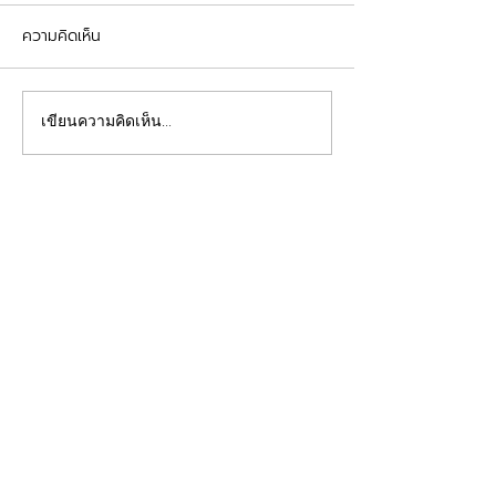
ความคิดเห็น
รีวิวอุดฟันแตกหัก
จัดฟันต้อนรับเปิดเทอม
เขียนความคิดเห็น…
คลินิกทันตกรรมฟ้าใส
Beautiful Smiles Start Here
คลินิกทำฟันและคลินิกจัดฟันระยอง ให้บริการจัดฟัน
จัดฟันใส ผ่าฟันคุด รากเทียม วีเนียร์ ฟอกสีฟัน รีเท
นเนอร์ รักษาโรคเหงือก รักษารากฟัน ทันตกรรมเด็ก
ทำฟันปลอม อุดฟันห่าง
ดูแลสุขภาพช่องปากของคุณโดยทีมทันตแพทย์มาก
ประสบการณ์