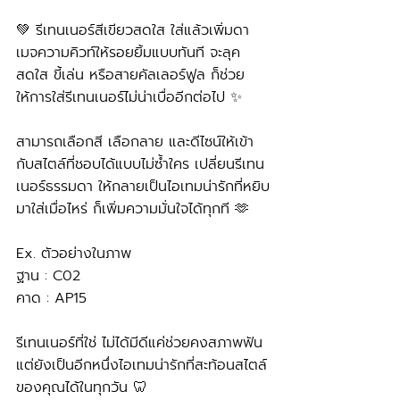
💚 รีเทนเนอร์สีเขียวสดใส ใส่แล้วเพิ่มดา
เมจความคิวท์ให้รอยยิ้มแบบทันที จะลุค
สดใส ขี้เล่น หรือสายคัลเลอร์ฟูล ก็ช่วย
ให้การใส่รีเทนเนอร์ไม่น่าเบื่ออีกต่อไป ✨
สามารถเลือกสี เลือกลาย และดีไซน์ให้เข้า
กับสไตล์ที่ชอบได้แบบไม่ซ้ำใคร เปลี่ยนรีเทน
เนอร์ธรรมดา ให้กลายเป็นไอเทมน่ารักที่หยิบ
มาใส่เมื่อไหร่ ก็เพิ่มความมั่นใจได้ทุกที 🫶
Ex. ตัวอย่างในภาพ
ฐาน : C02
คาด : AP15 
รีเทนเนอร์ที่ใช่ ไม่ได้มีดีแค่ช่วยคงสภาพฟัน 
แต่ยังเป็นอีกหนึ่งไอเทมน่ารักที่สะท้อนสไตล์
ของคุณได้ในทุกวัน 🦷