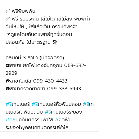
✅ ฟรีพิมพ์ฟัน
✅ ฟรี รับประกัน ใส่ไม่ได้ ใส่ไม่ลง พิมพ์ทำ
อันใหม่ให้ , ใส่แล้วเจ็บ กรอแก้ฟรีจ้า
📌ดูแลโดยทันตแพทย์ทุกขั้นตอน 
ปลอดภัย ได้มาตรฐาน 💯
คลินิกมี 3 สาขา (มีที่จอดรถ)
☎️สาขาแยกไฟแดงจันทอุดม 083-632-
2929 
☎️สาขาโลตัส 099-430-4433
☎️สาขากรอกยายชา 099-333-5943
#ร
ีเทนเนอร์ 
#ร
ีเทนเนอร์หิ้วฟันปลอม 
#ร
ีเท
นเนอร์ใส่ฟันปลอม 
#ร
ีเทนเนอร์ระยอง 
#คล
ินิกทันตกรรมฟ้าใส 
#จ
ัดฟัน
ระยองbyคลินิกทันตกรรมฟ้าใส