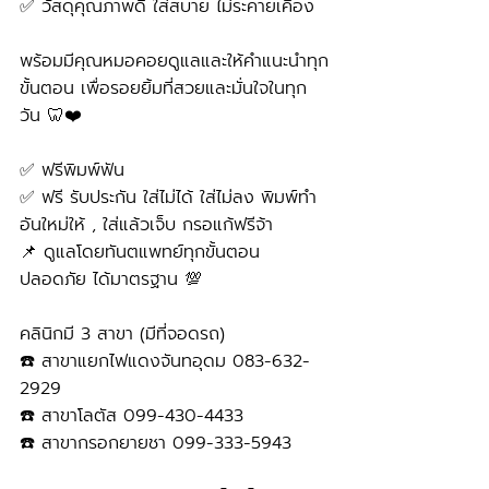
✅ วัสดุคุณภาพดี ใส่สบาย ไม่ระคายเคือง
พร้อมมีคุณหมอคอยดูแลและให้คำแนะนำทุก
ขั้นตอน เพื่อรอยยิ้มที่สวยและมั่นใจในทุก
วัน 🦷❤️
✅ ฟรีพิมพ์ฟัน
✅ ฟรี รับประกัน ใส่ไม่ได้ ใส่ไม่ลง พิมพ์ทำ
อันใหม่ให้ , ใส่แล้วเจ็บ กรอแก้ฟรีจ้า
📌 ดูแลโดยทันตแพทย์ทุกขั้นตอน 
ปลอดภัย ได้มาตรฐาน 💯
คลินิกมี 3 สาขา (มีที่จอดรถ)
☎️ สาขาแยกไฟแดงจันทอุดม 083-632-
2929 
☎️ สาขาโลตัส 099-430-4433
☎️ สาขากรอกยายชา 099-333-5943