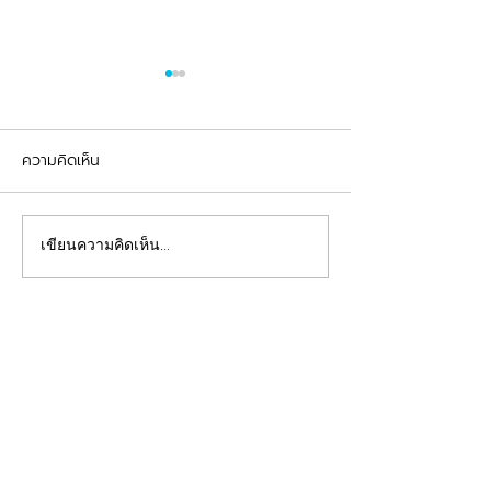
ความคิดเห็น
รีวิวอุดฟันแตกหัก
จัดฟันต้อนรับเปิดเทอม
เขียนความคิดเห็น…
คลินิกทันตกรรมฟ้าใส
Beautiful Smiles Start Here
คลินิกทำฟันและคลินิกจัดฟันระยอง ให้บริการจัดฟัน
จัดฟันใส ผ่าฟันคุด รากเทียม วีเนียร์ ฟอกสีฟัน รีเท
นเนอร์ รักษาโรคเหงือก รักษารากฟัน ทันตกรรมเด็ก