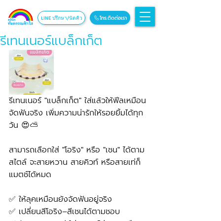
โทร.ติดต่อเรา
LINE ปรึกษา/นัดคิว
รีเทนเนอร์แบล็กเก็ต
รีเทนเนอร์ "แบล็กเก็ต" ใส่แล้วให้ฟีลเหมือน
จัดฟันจริง เพิ่มความน่ารักให้รอยยิ้มได้ทุก
วัน 😍⛅
สามารถเลือกใส่ "โอริง" หรือ "เชน" ได้ตาม
สไตล์ จะสายหวาน สายคิวท์ หรือสายเท่ก็
แมตช์ได้หมด
✅ ให้ลุคเหมือนยังจัดฟันอยู่จริง
✅ เปลี่ยนสีโอริง–สีเชนได้ตามชอบ