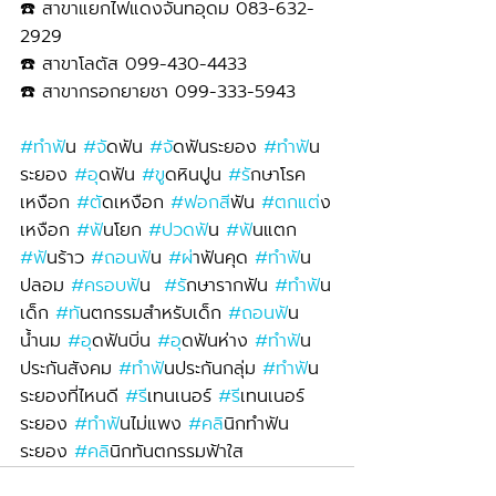
☎️ สาขาแยกไฟแดงจันทอุดม 083-632-
2929 
☎️ สาขาโลตัส 099-430-4433
☎️ สาขากรอกยายชา 099-333-5943
#ทำฟ
ัน 
#จ
ัดฟัน 
#จ
ัดฟันระยอง 
#ทำฟ
ัน
ระยอง 
#อ
ุดฟัน 
#ข
ูดหินปูน 
#ร
ักษาโรค
เหงือก 
#ต
ัดเหงือก 
#ฟอกส
ีฟัน 
#ตกแต
่ง
เหงือก 
#ฟ
ันโยก 
#ปวดฟ
ัน 
#ฟ
ันแตก 
#ฟ
ันร้าว 
#ถอนฟ
ัน 
#ผ
่าฟันคุด 
#ทำฟ
ัน
ปลอม 
#ครอบฟ
ัน  
#ร
ักษารากฟัน 
#ทำฟ
ัน
เด็ก 
#ท
ันตกรรมสำหรับเด็ก 
#ถอนฟ
ัน
น้ำนม 
#อ
ุดฟันบิ่น 
#อ
ุดฟันห่าง 
#ทำฟ
ัน
ประกันสังคม 
#ทำฟ
ันประกันกลุ่ม 
#ทำฟ
ัน
ระยองที่ไหนดี 
#ร
ีเทนเนอร์ 
#ร
ีเทนเนอร์
ระยอง 
#ทำฟ
ันไม่แพง 
#คล
ินิกทำฟัน
ระยอง 
#คล
ินิกทันตกรรมฟ้าใส