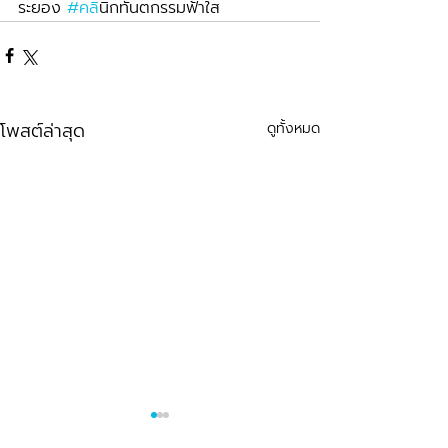
ระยอง 
#คล
ินิกทันตกรรมฟ้าใส
โพสต์ล่าสุด
ดูทั้งหมด