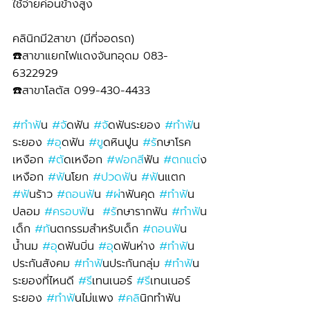
ใช้จ่ายค่อนข้างสูง
คลินิกมี2สาขา (มีที่จอดรถ)
☎️สาขาแยกไฟแดงจันทอุดม 083-
6322929 
☎️สาขาโลตัส 099-430-4433
#ทำฟ
ัน 
#จ
ัดฟัน 
#จ
ัดฟันระยอง 
#ทำฟ
ัน
ระยอง 
#อ
ุดฟัน 
#ข
ูดหินปูน 
#ร
ักษาโรค
เหงือก 
#ต
ัดเหงือก 
#ฟอกส
ีฟัน 
#ตกแต
่ง
เหงือก 
#ฟ
ันโยก 
#ปวดฟ
ัน 
#ฟ
ันแตก 
#ฟ
ันร้าว 
#ถอนฟ
ัน 
#ผ
่าฟันคุด 
#ทำฟ
ัน
ปลอม 
#ครอบฟ
ัน  
#ร
ักษารากฟัน 
#ทำฟ
ัน
เด็ก 
#ท
ันตกรรมสำหรับเด็ก 
#ถอนฟ
ัน
น้ำนม 
#อ
ุดฟันบิ่น 
#อ
ุดฟันห่าง 
#ทำฟ
ัน
ประกันสังคม 
#ทำฟ
ันประกันกลุ่ม 
#ทำฟ
ัน
ระยองที่ไหนดี 
#ร
ีเทนเนอร์ 
#ร
ีเทนเนอร์
ระยอง 
#ทำฟ
ันไม่แพง 
#คล
ินิกทำฟัน