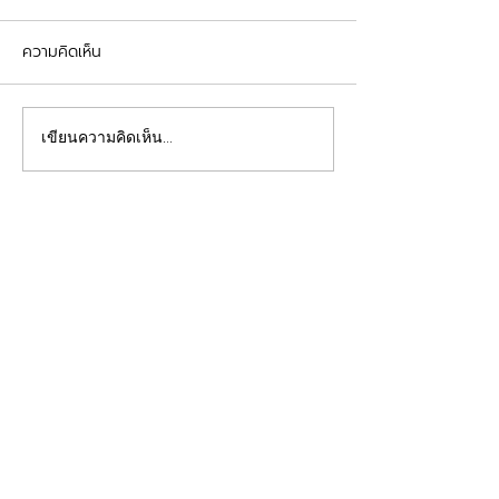
ความคิดเห็น
รีวิวอุดฟันแตกหัก
จัดฟันต้อนรับเปิดเทอม
เขียนความคิดเห็น…
คลินิกทันตกรรมฟ้าใส
Beautiful Smiles Start Here
คลินิกทำฟันและคลินิกจัดฟันระยอง ให้บริการจัดฟัน
จัดฟันใส ผ่าฟันคุด รากเทียม วีเนียร์ ฟอกสีฟัน รีเท
นเนอร์ รักษาโรคเหงือก รักษารากฟัน ทันตกรรมเด็ก
ทำฟันปลอม อุดฟันห่าง
ดูแลสุขภาพช่องปากของคุณโดยทีมทันตแพทย์มาก
ประสบการณ์