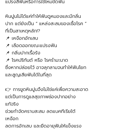
แปรงสีฟันหรือการใช้ไหมขัดฟัน
หินปูนไม่ได้แค่ทำให้ฟันดูหมองและมีกลิ่น
ปาก แต่ยังเป็น “ แหล่งสะสมของเชื้อโรค ” 
ที่เป็นสาเหตุหลัก!?
📌 เหงือกอักเสบ
📌 เลือดออกขณะแปรงฟัน
📌 กลิ่นปากเรื้อรัง
📌 โรคปริทันต์ หรือ โรครำมะนาด
ซึ่งหากปล่อยไว้ อาจลุกลามจนทำให้ฟันโยก
และสูญเสียฟันได้ในที่สุด
👉 การขูดหินปูนจึงไม่ใช่แค่เพื่อความสะอาด
แต่เป็นการดูแลสุขภาพช่องปากอย่าง
แท้จริง
ช่วยกำจัดคราบสะสม ลดแบคทีเรียใต้
เหงือก
ลดการอักเสบ และยืดอายุฟันให้แข็งแรง