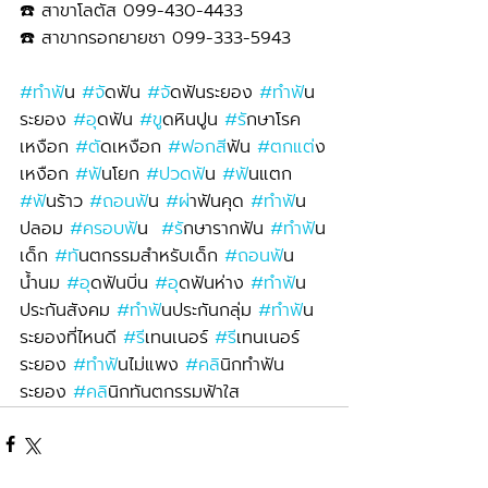
☎️ สาขาโลตัส 099-430-4433
☎️ สาขากรอกยายชา 099-333-5943
#ทำฟ
ัน 
#จ
ัดฟัน 
#จ
ัดฟันระยอง 
#ทำฟ
ัน
ระยอง 
#อ
ุดฟัน 
#ข
ูดหินปูน 
#ร
ักษาโรค
เหงือก 
#ต
ัดเหงือก 
#ฟอกส
ีฟัน 
#ตกแต
่ง
เหงือก 
#ฟ
ันโยก 
#ปวดฟ
ัน 
#ฟ
ันแตก 
#ฟ
ันร้าว 
#ถอนฟ
ัน 
#ผ
่าฟันคุด 
#ทำฟ
ัน
ปลอม 
#ครอบฟ
ัน  
#ร
ักษารากฟัน 
#ทำฟ
ัน
เด็ก 
#ท
ันตกรรมสำหรับเด็ก 
#ถอนฟ
ัน
น้ำนม 
#อ
ุดฟันบิ่น 
#อ
ุดฟันห่าง 
#ทำฟ
ัน
ประกันสังคม 
#ทำฟ
ันประกันกลุ่ม 
#ทำฟ
ัน
ระยองที่ไหนดี 
#ร
ีเทนเนอร์ 
#ร
ีเทนเนอร์
ระยอง 
#ทำฟ
ันไม่แพง 
#คล
ินิกทำฟัน
ระยอง 
#คล
ินิกทันตกรรมฟ้าใส