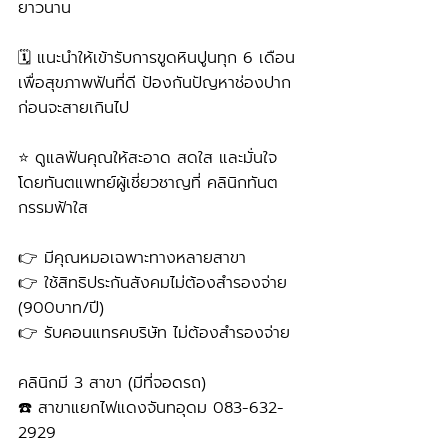
ยาวนาน
🗓️ แนะนำให้เข้ารับการขูดหินปูนทุก 6 เดือน
เพื่อสุขภาพฟันที่ดี ป้องกันปัญหาช่องปาก
ก่อนจะสายเกินไป
⭐ ดูแลฟันคุณให้สะอาด สดใส และมั่นใจ
โดยทันตแพทย์ผู้เชี่ยวชาญที่ คลินิกทันต
กรรมฟ้าใส
👉 มีคุณหมอเฉพาะทางหลายสาขา
👉 ใช้สิทธิประกันสังคมไม่ต้องสำรองจ่าย 
(900บาท/ปี) 
👉 รับคอนแทรคบริษัท ไม่ต้องสำรองจ่าย
คลินิกมี 3 สาขา (มีที่จอดรถ)
☎️ สาขาแยกไฟแดงจันทอุดม 083-632-
2929 