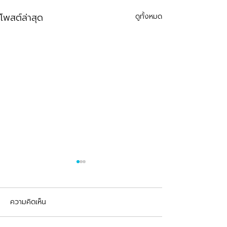
โพสต์ล่าสุด
ดูทั้งหมด
ความคิดเห็น
รีวิวอุดฟันแตกหัก