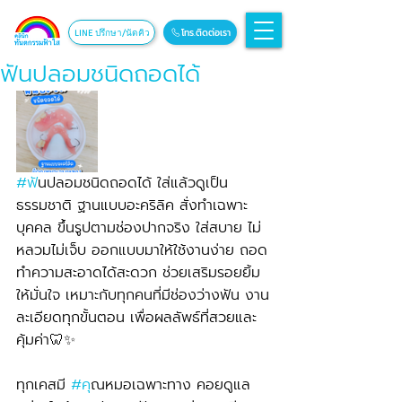
โทร.ติดต่อเรา
LINE ปรึกษา/นัดคิว
ฟันปลอมชนิดถอดได้
#ฟ
ันปลอมชนิดถอดได้ ใส่แล้วดูเป็น
ธรรมชาติ ฐานแบบอะคริลิค สั่งทำเฉพาะ
บุคคล ขึ้นรูปตามช่องปากจริง ใส่สบาย ไม่
หลวมไม่เจ็บ ออกแบบมาให้ใช้งานง่าย ถอด
ทำความสะอาดได้สะดวก ช่วยเสริมรอยยิ้ม
ให้มั่นใจ เหมาะกับทุกคนที่มีช่องว่างฟัน งาน
ละเอียดทุกขั้นตอน เพื่อผลลัพธ์ที่สวยและ
คุ้มค่า🦷✨
ทุกเคสมี 
#ค
ุณหมอเฉพาะทาง คอยดูแล