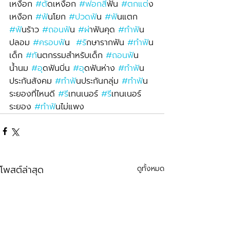
เหงือก 
#ต
ัดเหงือก 
#ฟอกส
ีฟัน 
#ตกแต
่ง
เหงือก 
#ฟ
ันโยก 
#ปวดฟ
ัน 
#ฟ
ันแตก 
#ฟ
ันร้าว 
#ถอนฟ
ัน 
#ผ
่าฟันคุด 
#ทำฟ
ัน
ปลอม 
#ครอบฟ
ัน  
#ร
ักษารากฟัน 
#ทำฟ
ัน
เด็ก 
#ท
ันตกรรมสำหรับเด็ก 
#ถอนฟ
ัน
น้ำนม 
#อ
ุดฟันบิ่น 
#อ
ุดฟันห่าง 
#ทำฟ
ัน
ประกันสังคม 
#ทำฟ
ันประกันกลุ่ม 
#ทำฟ
ัน
ระยองที่ไหนดี 
#ร
ีเทนเนอร์ 
#ร
ีเทนเนอร์
ระยอง 
#ทำฟ
ันไม่แพง
โพสต์ล่าสุด
ดูทั้งหมด