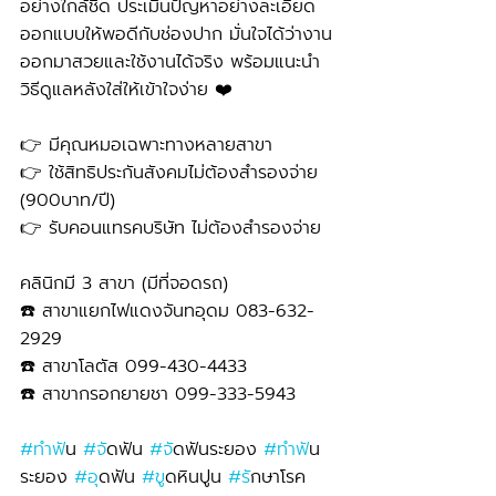
อย่างใกล้ชิด ประเมินปัญหาอย่างละเอียด 
ออกแบบให้พอดีกับช่องปาก มั่นใจได้ว่างาน
ออกมาสวยและใช้งานได้จริง พร้อมแนะนำ
วิธีดูแลหลังใส่ให้เข้าใจง่าย ❤️
👉 มีคุณหมอเฉพาะทางหลายสาขา
👉 ใช้สิทธิประกันสังคมไม่ต้องสำรองจ่าย 
(900บาท/ปี) 
👉 รับคอนแทรคบริษัท ไม่ต้องสำรองจ่าย
คลินิกมี 3 สาขา (มีที่จอดรถ)
☎️ สาขาแยกไฟแดงจันทอุดม 083-632-
2929 
☎️ สาขาโลตัส 099-430-4433
☎️ สาขากรอกยายชา 099-333-5943
#ทำฟ
ัน 
#จ
ัดฟัน 
#จ
ัดฟันระยอง 
#ทำฟ
ัน
ระยอง 
#อ
ุดฟัน 
#ข
ูดหินปูน 
#ร
ักษาโรค