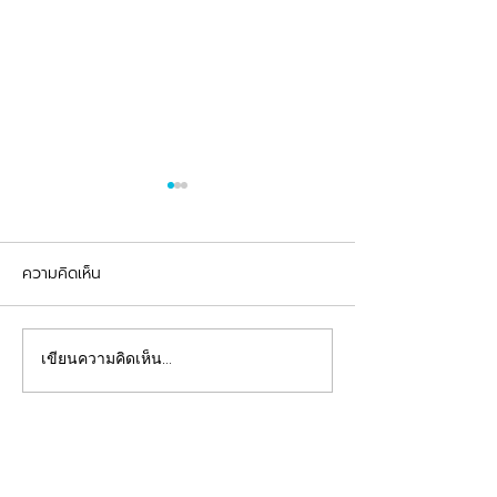
ความคิดเห็น
รีวิวอุดฟันแตกหัก
จัดฟันต้อนรับเปิดเทอม
เขียนความคิดเห็น…
คลินิกทันตกรรมฟ้าใส