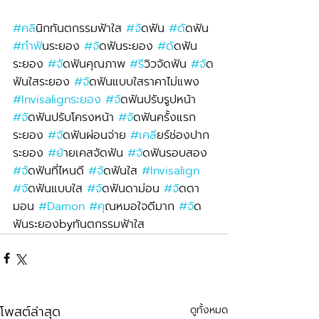
#คล
ินิกทันตกรรมฟ้าใส 
#จ
ัดฟัน 
#ด
ัดฟัน 
#ทำฟ
ันระยอง 
#จ
ัดฟันระยอง 
#ด
ัดฟัน
ระยอง 
#จ
ัดฟันคุณภาพ 
#ร
ีวิวจัดฟัน 
#จ
ัด
ฟันใสระยอง 
#จ
ัดฟันแบบใสราคาไม่แพง 
#Invisalignระยอง
#จ
ัดฟันปรับรูปหน้า 
#จ
ัดฟันปรับโครงหน้า 
#จ
ัดฟันครั้งแรก
ระยอง 
#จ
ัดฟันผ่อนจ่าย 
#เคล
ียร์ช่องปาก
ระยอง 
#ย
้ายเคสจัดฟัน 
#จ
ัดฟันรอบสอง 
#จ
ัดฟันที่ไหนดี 
#จ
ัดฟันใส 
#Invisalign
#จ
ัดฟันแบบใส 
#จ
ัดฟันดาม่อน 
#จ
ัดดา
มอน 
#Damon
#ค
ุณหมอใจดีมาก 
#จ
ัด
ฟันระยองbyทันตกรรมฟ้าใส
โพสต์ล่าสุด
ดูทั้งหมด