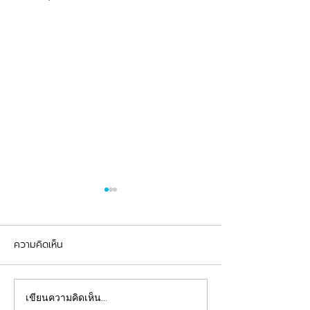
ความคิดเห็น
รีวิวอุดฟันแตกหัก
จัดฟันต้อนรับเปิดเทอม
เขียนความคิดเห็น…