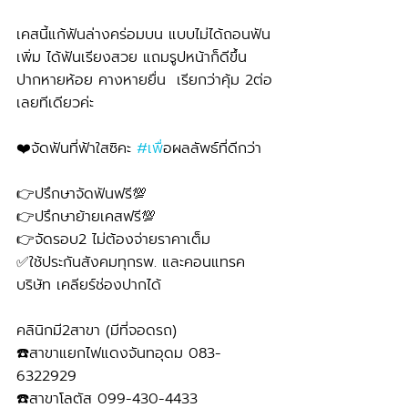
เคสนี้แก้ฟันล่างคร่อมบน แบบไม่ได้ถอนฟัน
เพิ่ม ได้ฟันเรียงสวย แถมรูปหน้าก็ดีขึ้น 
ปากหายห้อย คางหายยื่น  เรียกว่าคุ้ม 2ต่อ
เลยทีเดียวค่ะ 
❤️จัดฟันที่ฟ้าใสซิคะ 
#เพ
ื่อผลลัพธ์ที่ดีกว่า
👉ปรึกษาจัดฟันฟรี💯
👉ปรึกษาย้ายเคสฟรี💯
👉จัดรอบ2 ไม่ต้องจ่ายราคาเต็ม
✅ใช้ประกันสังคมทุกรพ. และคอนแทรค
บริษัท เคลียร์ช่องปากได้
คลินิกมี2สาขา (มีที่จอดรถ)
☎️สาขาแยกไฟแดงจันทอุดม 083-
6322929 
☎️สาขาโลตัส 099-430-4433