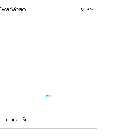
โพสต์ล่าสุด
ดูทั้งหมด
ความคิดเห็น
รีวิวอุดฟันแตกหัก