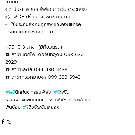
เท่านั้น 
👉 มีบริการเคลียร์พร้อมติดวันเดียวเสร็จ
👉 ฟรี💯 ปรึกษาจัดฟัน/ย้ายเคส
✅ ใช้ประกันสังคมทุกรพ.และคอนแทรค
บริษัท เคลียร์ช่องปากได้
คลินิกมี 3 สาขา (มีที่จอดรถ)
☎️ สาขาแยกไฟแดงจันทอุดม 083-632-
2929 
☎️ สาขาโลตัส 099-430-4433
☎️ สาขากรอกยายชา 099-333-5943
#คล
ินิกทันตกรรมฟ้าใส 
#จ
ัดฟัน
ระยองbyคลินิกทันตกรรมฟ้าใส 
#จ
ัดฟันแก้
ฟันซ้อน 
#ร
ีวิวจัดฟันระยอง