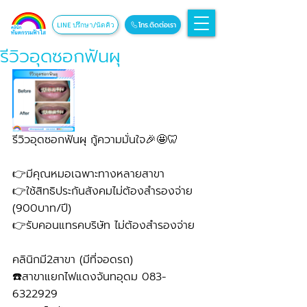
โทร.ติดต่อเรา
LINE ปรึกษา/นัดคิว
รีวิวอุดซอกฟันผุ
รีวิวอุดซอกฟันผุ กู้ความมั่นใจ🎉🤩🦷 
👉มีคุณหมอเฉพาะทางหลายสาขา
👉ใช้สิทธิประกันสังคมไม่ต้องสำรองจ่าย 
(900บาท/ปี) 
👉รับคอนแทรคบริษัท ไม่ต้องสำรองจ่าย
คลินิกมี2สาขา (มีที่จอดรถ)
☎️สาขาแยกไฟแดงจันทอุดม 083-
6322929 