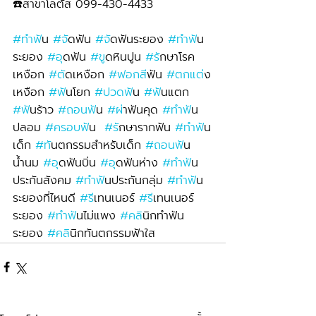
☎️สาขาโลตัส 099-430-4433
#ทำฟ
ัน 
#จ
ัดฟัน 
#จ
ัดฟันระยอง 
#ทำฟ
ัน
ระยอง 
#อ
ุดฟัน 
#ข
ูดหินปูน 
#ร
ักษาโรค
เหงือก 
#ต
ัดเหงือก 
#ฟอกส
ีฟัน 
#ตกแต
่ง
เหงือก 
#ฟ
ันโยก 
#ปวดฟ
ัน 
#ฟ
ันแตก 
#ฟ
ันร้าว 
#ถอนฟ
ัน 
#ผ
่าฟันคุด 
#ทำฟ
ัน
ปลอม 
#ครอบฟ
ัน  
#ร
ักษารากฟัน 
#ทำฟ
ัน
เด็ก 
#ท
ันตกรรมสำหรับเด็ก 
#ถอนฟ
ัน
น้ำนม 
#อ
ุดฟันบิ่น 
#อ
ุดฟันห่าง 
#ทำฟ
ัน
ประกันสังคม 
#ทำฟ
ันประกันกลุ่ม 
#ทำฟ
ัน
ระยองที่ไหนดี 
#ร
ีเทนเนอร์ 
#ร
ีเทนเนอร์
ระยอง 
#ทำฟ
ันไม่แพง 
#คล
ินิกทำฟัน
ระยอง 
#คล
ินิกทันตกรรมฟ้าใส