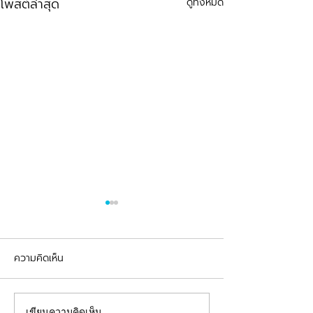
โพสต์ล่าสุด
ดูทั้งหมด
ความคิดเห็น
รีวิวอุดฟันแตกหัก
จัดฟันต้อนรับเปิดเทอม
เขียนความคิดเห็น…