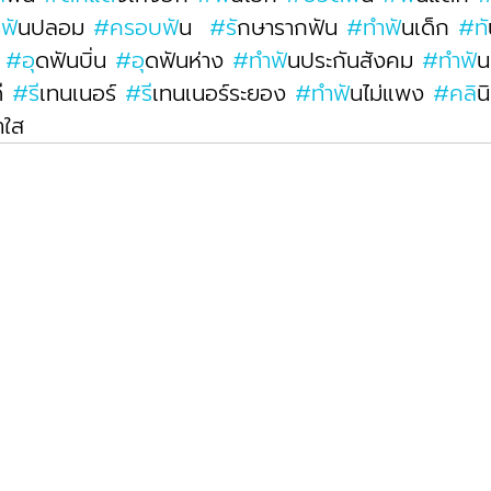
ำฟ
ันปลอม 
#ครอบฟ
ัน  
#ร
ักษารากฟัน 
#ทำฟ
ันเด็ก 
#ท
 
#อ
ุดฟันบิ่น 
#อ
ุดฟันห่าง 
#ทำฟ
ันประกันสังคม 
#ทำฟ
ั
ี 
#ร
ีเทนเนอร์ 
#ร
ีเทนเนอร์ระยอง 
#ทำฟ
ันไม่แพง 
#คล
ิ
าใส