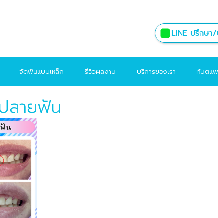
LINE ปรึกษา/น
จัดฟันแบบเหล็ก
รีวิวผลงาน
บริการของเรา
ทันตแพ
ิมปลายฟัน