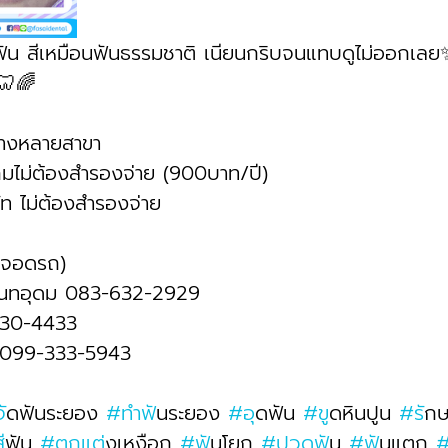
ฟัน สีเหมือนฟันธรรมชาติ เนียนกริบจนแทบดูไม่ออกเล
จ🦷🌈
างหลายสาขา
งคมไม่ต้องสำรองจ่าย (900บาท/ปี) 
ท ไม่ต้องสำรองจ่าย
ี่จอดรถ)
ันทอุดม 083-632-2929 
430-4433
 099-333-5943
จ
ัดฟันระยอง 
#ทำฟ
ันระยอง 
#อ
ุดฟัน 
#ข
ูดหินปูน 
#ร
ัก
ส
ีฟัน 
#ตกแต
่งเหงือก 
#ฟ
ันโยก 
#ปวดฟ
ัน 
#ฟ
ันแตก 