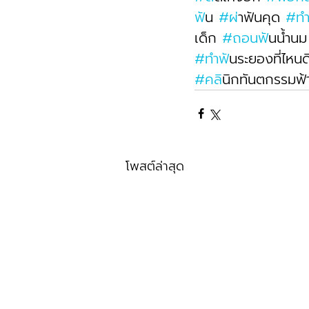
ฟ
ัน 
#ผ
่าฟันคุด 
#ท
เด็ก 
#ถอนฟ
ันน้ำนม
#ทำฟ
ันระยองที่ไหนด
#คล
ินิกทันตกรรมฟ้
โพสต์ล่าสุด