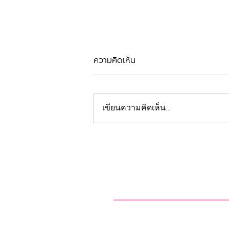
ความคิดเห็น
รีวิวตัดเหงือก
เขียนความคิดเห็น…
คลินิกทันตกรรมฟ้
Beautiful Smiles Start