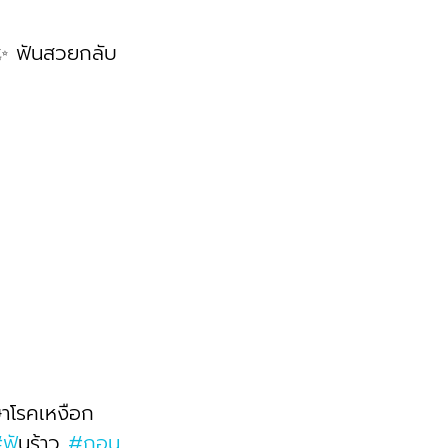
ย✨ ฟันสวยกลับ
ษาโรคเหงือก 
#ฟ
ันร้าว 
#ถอน