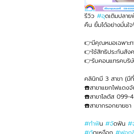
รีวิว 
#อ
ุดเติมปลาย
คืน ยิ้มได้อย่างมั่นใ
👉มีคุณหมอเฉพาะท
👉ใช้สิทธิประกันสั
👉รับคอนแทรคบริษั
คลินิกมี 3 สาขา (มีท
☎️สาขาแยกไฟแดงจ
☎️สาขาโลตัส 099-
☎️สาขากรอกยายชา
#ทำฟ
ัน 
#จ
ัดฟัน 
#
#ต
ัดเหงือก 
#ฟอก