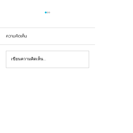
ความคิดเห็น
รีวิวอุดฟันแตกหัก
จัดฟันต้อนรับเปิดเทอม
เขียนความคิดเห็น…
คลินิกทันตกรรมฟ้าใส
Beautiful Smiles Start Here
คลินิกทำฟันและคลินิกจัดฟันระยอง ให้บริการจัดฟัน
จัดฟันใส ผ่าฟันคุด รากเทียม วีเนียร์ ฟอกสีฟัน รีเท
นเนอร์ รักษาโรคเหงือก รักษารากฟัน ทันตกรรมเด็ก
ทำฟันปลอม อุดฟันห่าง