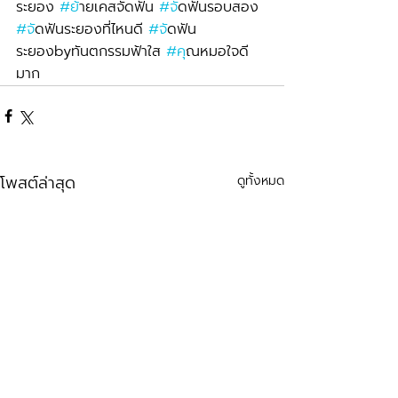
ระยอง 
#ย
้ายเคสจัดฟัน 
#จ
ัดฟันรอบสอง 
#จ
ัดฟันระยองที่ไหนดี 
#จ
ัดฟัน
ระยองbyทันตกรรมฟ้าใส 
#ค
ุณหมอใจดี
มาก
โพสต์ล่าสุด
ดูทั้งหมด