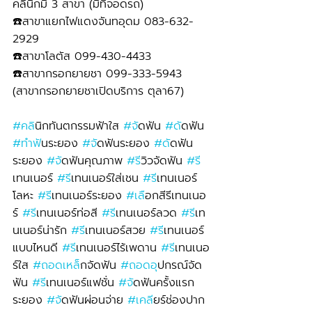
คลินิกมี 3 สาขา (มีที่จอดรถ)
☎️สาขาแยกไฟแดงจันทอุดม 083-632-
2929 
☎️สาขาโลตัส 099-430-4433
☎️สาขากรอกยายชา 099-333-5943
(สาขากรอกยายชาเปิดบริการ ตุลา67)
#คล
ินิกทันตกรรมฟ้าใส 
#จ
ัดฟัน 
#ด
ัดฟัน 
#ทำฟ
ันระยอง 
#จ
ัดฟันระยอง 
#ด
ัดฟัน
ระยอง 
#จ
ัดฟันคุณภาพ 
#ร
ีวิวจัดฟัน 
#ร
เทนเนอร์ 
#ร
ีเทนเนอร์ใส่เชน 
#ร
ีเทนเนอร์
โลหะ 
#ร
ีเทนเนอร์ระยอง 
#เล
ือกสีรีเทนเนอ
ร์ 
#ร
ีเทนเนอร์ท่อสี 
#ร
ีเทนเนอร์ลวด 
#ร
ีเท
นเนอร์น่ารัก 
#ร
ีเทนเนอร์สวย 
#ร
ีเทนเนอร์
แบบไหนดี 
#ร
ีเทนเนอร์ไร้เพดาน 
#ร
ีเทนเนอ
ร์ใส 
#ถอดเหล
็กจัดฟัน 
#ถอดอ
ุปกรณ์จัด
ฟัน 
#ร
ีเทนเนอร์แฟชั่น 
#จ
ัดฟันครั้งแรก
ระยอง 
#จ
ัดฟันผ่อนจ่าย 
#เคล
ียร์ช่องปาก