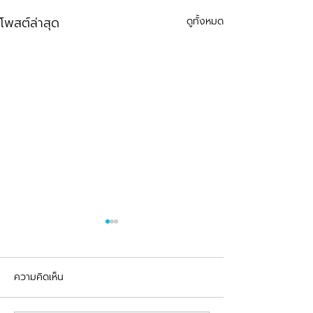
โพสต์ล่าสุด
ดูทั้งหมด
ความคิดเห็น
รีวิวอุดฟันแตกหัก