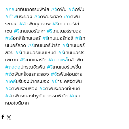
#คล
ินิกทันตกรรมฟ้าใส 
#จ
ัดฟัน 
#ด
ัดฟัน 
#ทำฟ
ันระยอง 
#จ
ัดฟันระยอง 
#ด
ัดฟัน
ระยอง 
#จ
ัดฟันคุณภาพ 
#ร
ีเทนเนอร์ใส่
เชน 
#ร
ีเทนเนอร์โลหะ 
#ร
ีเทนเนอร์ระยอง 
#เล
ือกสีรีเทนเนอร์ 
#ร
ีเทนเนอร์ท่อสี 
#ร
ีเท
นเนอร์ลวด 
#ร
ีเทนเนอร์น่ารัก 
#ร
ีเทนเนอร์
สวย 
#ร
ีเทนเนอร์แบบไหนดี 
#ร
ีเทนเนอร์ไร้
เพดาน 
#ร
ีเทนเนอร์ใส 
#ถอดเหล
็กจัดฟัน 
#ถอดอ
ุปกรณ์จัดฟัน 
#ร
ีเทนเนอร์แฟชั่น 
#จ
ัดฟันครั้งแรกระยอง 
#จ
ัดฟันผ่อนจ่าย 
#เคล
ียร์ช่องปากระยอง 
#ย
้ายเคสจัดฟัน 
#จ
ัดฟันรอบสอง 
#จ
ัดฟันระยองที่ไหนดี 
#จ
ัดฟันระยองbyทันตกรรมฟ้าใส 
#ค
ุณ
หมอใจดีมาก