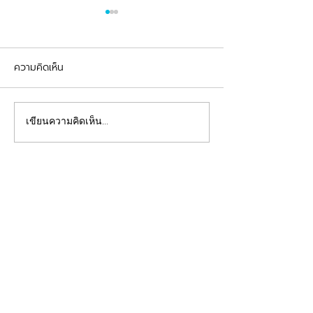
ความคิดเห็น
รีวิวอุดฟันแตกหัก
จัดฟันต้อนรับเปิดเทอม
เขียนความคิดเห็น…
คลินิกทันตกรรมฟ้าใส
Beautiful Smiles Start Here
คลินิกทำฟันและคลินิกจัดฟันระยอง ให้บริการจัดฟัน
จัดฟันใส ผ่าฟันคุด รากเทียม วีเนียร์ ฟอกสีฟัน รีเท
นเนอร์ รักษาโรคเหงือก รักษารากฟัน ทันตกรรมเด็ก
ทำฟันปลอม อุดฟันห่าง
ดูแลสุขภาพช่องปากของคุณโดยทีมทันตแพทย์มาก