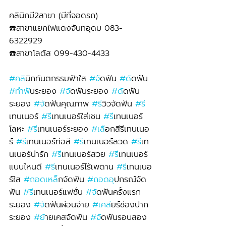
คลินิกมี2สาขา (มีที่จอดรถ)
☎️สาขาแยกไฟแดงจันทอุดม 083-
6322929 
☎️สาขาโลตัส 099-430-4433
#คล
ินิกทันตกรรมฟ้าใส 
#จ
ัดฟัน 
#ด
ัดฟัน 
#ทำฟ
ันระยอง 
#จ
ัดฟันระยอง 
#ด
ัดฟัน
ระยอง 
#จ
ัดฟันคุณภาพ 
#ร
ีวิวจัดฟัน 
#ร
เทนเนอร์ 
#ร
ีเทนเนอร์ใส่เชน 
#ร
ีเทนเนอร์
โลหะ 
#ร
ีเทนเนอร์ระยอง 
#เล
ือกสีรีเทนเนอ
ร์ 
#ร
ีเทนเนอร์ท่อสี 
#ร
ีเทนเนอร์ลวด 
#ร
ีเท
นเนอร์น่ารัก 
#ร
ีเทนเนอร์สวย 
#ร
ีเทนเนอร์
แบบไหนดี 
#ร
ีเทนเนอร์ไร้เพดาน 
#ร
ีเทนเนอ
ร์ใส 
#ถอดเหล
็กจัดฟัน 
#ถอดอ
ุปกรณ์จัด
ฟัน 
#ร
ีเทนเนอร์แฟชั่น 
#จ
ัดฟันครั้งแรก
ระยอง 
#จ
ัดฟันผ่อนจ่าย 
#เคล
ียร์ช่องปาก
ระยอง 
#ย
้ายเคสจัดฟัน 
#จ
ัดฟันรอบสอง 