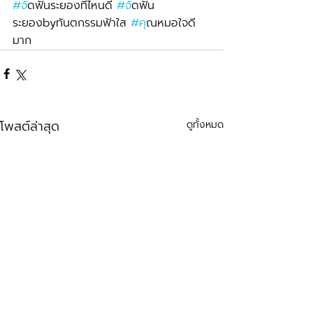
#จ
ัดฟันระยองที่ไหนดี 
#จ
ัดฟัน
ระยองbyทันตกรรมฟ้าใส 
#ค
ุณหมอใจดี
มาก
โพสต์ล่าสุด
ดูทั้งหมด