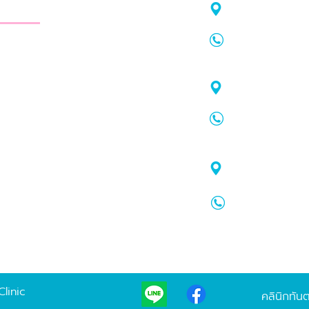
าใส
สาขาจันทอุดม
75/21 ถ.จันท
 Here
Tel.
038-61
map
:
https
ระยอง ให้บริการจัดฟัน จัดฟันใส
สาขาโลตัส เป
ฟอกสีฟัน รีเทนเนอร์ รักษาโรค
1 อาคารสตาร์โ
รมเด็ก ทำฟันปลอม อุดฟันห่าง
Tel.
099-43
map
:
https
โดยทีมทันตแพทย์มาก
สาขากรอกยายช
133 ต.เนินพร
Tel.
099-33
map
:
https
linic
คลินิกทัน