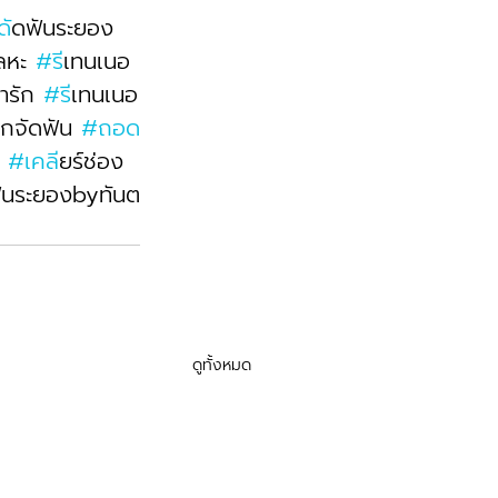
ด
ัดฟันระยอง 
ลหะ 
#ร
ีเทนเนอ
่ารัก 
#ร
ีเทนเนอ
็กจัดฟัน 
#ถอด
 
#เคล
ียร์ช่อง
ฟันระยองbyทันต
ดูทั้งหมด