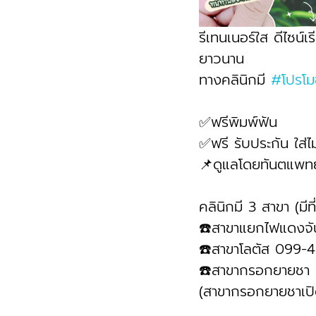
รีเทนเนอร์ใส ดีไซน์
ยาวนาน
ทางคลินิกมี 
#โปรโม
✅ฟรีพิมพ์ฟัน
✅ฟรี รับประกัน ใส่ไม
📌ดูแลโดยทันตแพทย
คลินิกมี 3 สาขา (มีท
☎️สาขาแยกไฟแดงจ
☎️สาขาโลตัส 099-
☎️สาขากรอกยายชา
(สาขากรอกยายชาเปิ