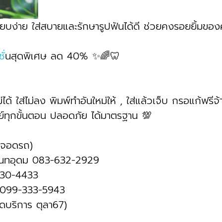
เรียบง่าย ใส่สบายและรักษารูปฟันได้ดี ช่วยคงรอยยิ้มขอ
ช
ั่นสุดพิเศษ ลด 40% ✨🌈🦷
่ได้ ใส่ไม่ลง พิมพ์ทำอันใหม่ให้ , ใส่แล้วเจ็บ กรอแก้ฟรีจ้
์ทุกขั้นตอน ปลอดภัย ได้มาตรฐาน 💯
ี่จอดรถ)
ันทอุดม 083-632-2929 
430-4433
 099-333-5943
ดบริการ ตุลา67)