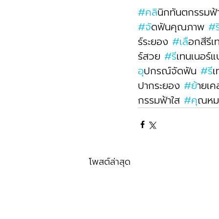
#คล
ินิกทันตกรรมฟ้
#จ
ัดฟันคุณภาพ 
#
ร์ระยอง 
#เล
ือกสีรีเ
ร์สวย 
#ร
ีเทนเนอร์
อ
ุปกรณ์จัดฟัน 
#ร
ี
ปากระยอง 
#ย
้ายเค
กรรมฟ้าใส 
#ค
ุณหม
โพสต์ล่าสุด