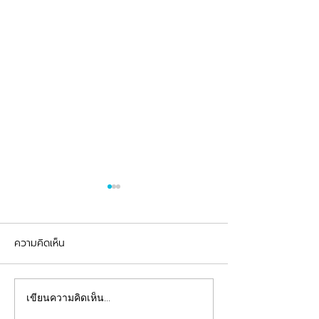
ความคิดเห็น
รีวิวอุดฟันแตกหัก
จัดฟันต้อนรับเปิดเทอม
เขียนความคิดเห็น…